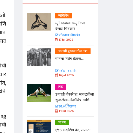
हतो.
व्यक्तिवेध
आणि
्ताकार
मूर्त दृश्याला अमूर्ताकार
देणारा चित्रकार
तात.
त
सोमनाथ कोमरपंत
्यात
17 Jul 2026
तील अंश
आगामी पुस्तकातील अंश
ा...
चीनचा निरोप घेताना...
ांची
रवींद्रनाथ टागोर.
लवार
16 Jul 2026
ांत,
लेख
ते.
ा, मावळतीला
उगवती नोस्कोव्हा, मावळतीला
विच आणि
झुकलेला जोकोविच आणि
दरम्यान विम्बल्डन
आ. श्री. केतकर
14 Jul 2026
ing
भाषण
याची
 सातारा :
१५५ सदाशिव पेठ, सातारा :