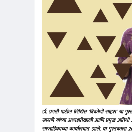
डॉ. प्रगती पाटील लिखित 'त्रिकोणी साहस' या पुस
सासणे यांच्या अध्यक्षतेखाली आणि प्रमुख अतिथी अभ
साप्ताहिकाच्या कार्यालयात झाले. या पुस्तकाला 2