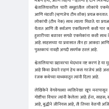
मैत्रीण हॅना, आणि विहंगा - व्होल्गा हे दोन मित्
श्वेतालियावरील चारी समूहांतील लोकांचे एक
आणि मंडळी (म्हणजेच टीम शॉक) प्रयत्न करतात. त्य
लोकांची (टीम नेक) साथ त्याला मिळते. या प्रयत्न
येतात आणि ती सर्वजण एकत्रितपणे कशी पार कर
हुशारीच्या बळावर सगळे एकमेकांना कशी साथ दे
आहे. साहसच्या या प्रवासात तीन हा आकडा आणि 
पुस्तकाचं नावही अगदी समर्पक ठरलं आहे.
श्वेतालियाचा ग्रहावरचा भेदभाव नष्ट करणं हे या 
आहे किंवा प्रेमाने राहणं हेच कसं गरजेचं आहे अ
रंजक कथेच्या माध्यमातून त्यांनी दिला आहे.
अंक 
लेखिकेने वेगवेगळ्या व्यक्तिरेखा खूप मनापासून 
गोष्टींचा विचार त्यांनी केलेला आहे. हॅना, स
आहे, बुद्धीने जीनियस आहे, ती तिच्या वेळची अजिं