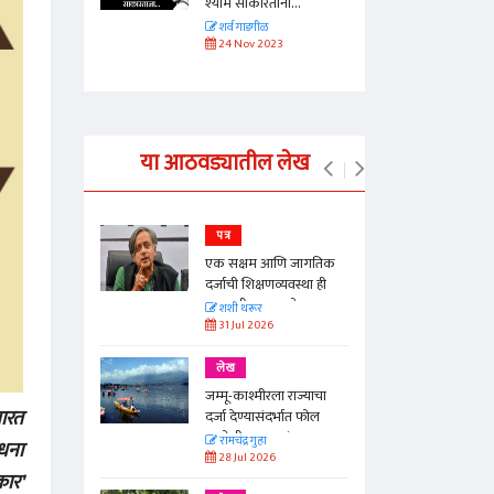
..
श्याम साकारताना...
शर्व गाडगीळ
24 Nov 2023
या आठवड्यातील लेख
पत्र
न्मान जपणारी
एक सक्षम आणि जागतिक
्पिस
दर्जाची शिक्षणव्यवस्था ही
काळाची गरज आहे
आणि मान्यवर
शशी थरूर
31 Jul 2026
लेख
ा, मावळतीला
जम्मू-काश्मीरला राज्याचा
भारत
विच आणि
दर्जा देण्यासंदर्भात फोल
ठरलेली आश्वासनं
रामचंद्र गुहा
ाधना
28 Jul 2026
कार'