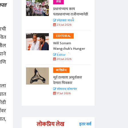
लेख
 करत
प्रधानांच्याच काय
पंतप्रधानांच्या राजीनाम्यानेही
प्रश्न सुटणार नाही, पण...
स्नेहलता जाधव
23 Jul 2026
याची
ावित
EDITORIAL
Will Sonam
सतील
Wangchuk's Hunger
याने
Strike Make a
Editor
Difference?
20 Jul 2026
 आणि
व्यक्तिवेध
मूर्त दृश्याला अमूर्ताकार
देणारा चित्रकार
यला
सोमनाथ कोमरपंत
्यात
17 Jul 2026
ोडी
चीवर
तात,
लोकप्रिय लेख
इतर सर्व