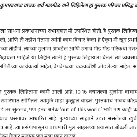
लेख
 कुमारवयाचा वाचक शर्व गाडगीळ याने लिहिलेला हा पुस्तक परिचय प्रसिद्ध
प्रधानांच्याच काय
पंतप्रधानांच्या राजीनाम्यानेही
प्रश्न सुटणार नाही, पण...
स्नेहलता जाधव
23 Jul 2026
ाला साधना प्रकाशनाच्या सभागृहात मी उपस्थित होतो. हे पुस्तक लिहिण्
ली, आणि ती तडीस नेताना त्यांनी काय विचार केला हे ऐकून मी खूप प्रभ
EDITORIAL
Will Sonam
कांच्या तोडीचं, त्यांच्या मुलांना आवडेल आणि उगाच गोड गोड परिकथा न
Wangchuk's Hunger
ायला पाहिजे या जिद्दीने त्यांनी हे पुस्तक लिहायला घेतलं. त्या व्यवसा
Strike Make a
Editor
Difference?
20 Jul 2026
ूलन समितीच्या कार्यकर्त्या आहेत, वेगवेगळ्या चळवळींशी जोडलेल्या आहेत,
व्यक्तिवेध
मूर्त दृश्याला अमूर्ताकार
देणारा चित्रकार
हे पुस्तक लिहिताना कामी आली आहे, 10-16 वयातल्या मुलांना वाचा
सोमनाथ कोमरपंत
समारंभात सांगितलं. त्यामुळे माझं कुतूहल वाढलं. पुस्तकाचं नावच कोड
17 Jul 2026
 कोडं तर सुटलंच, पण इतर अनेक ‘out of this world’ अशी पण काही क
ल्याच प्रसंगावर आधारित आहे. फुग्यांच्या साह्याने उडत असलेल्या खुर्
्र आहे. त्या प्रसंगापासूनच वाचणारी मुलं साहसच्या प्रवासात ओढली जा
त ओढून घेणारं मुखपृष्ठ पण मला छान वाटलं.