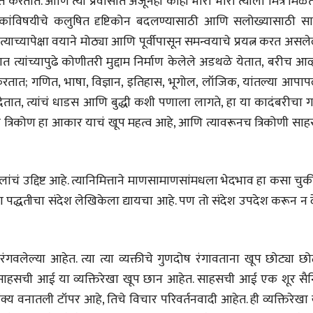
र मदत करतात. आणि त्या प्रवासात अजूनही काही भारी भारी त्याला मित्र मिळ
लोकविलक्षण दाभोलकर
लोकविलक्षण दा
मेकांविषयीचे कलुषित दृष्टिकोन बदलण्यासाठी आणि सलोख्यासाठी स
कुटुंबाची कथा
कुटुंबाची कथा
ज्ञानदेव म्हस्के, डॉ. शैला
ज्ञानदेव म्हस्के, डॉ
दाभोलकर, दत्तप्रसाद दाभोळकर,
दाभोलकर, दत्तप्रसा
ाच्यापेक्षा वयाने मोठ्या आणि पूर्वीपासून समन्वयाचे प्रयत्न करत असले
दत्ता दामोदर नायक
दत्ता दामोदर नायक
08 Jul 2026
08 Jul 2026
ात त्यांच्यापुढे कोणीतरी मुद्दाम निर्माण केलेले अडथळे येतात, बरीच आव्
तात; गणित, भाषा, विज्ञान, इतिहास, भूगोल, लॉजिक, यांतल्या आपापल
लेख
लेख
मतदारांची फसवणूक आणि
मतदारांची फसव
तात, त्यांचं धाडस आणि बुद्धी कशी पणाला लागते, हा या कादंबरीचा ग
गुन्हेगारांची पाठराखण
गुन्हेगारांची पाठ
त्रिकोण हा आकार याचं खूप महत्व आहे, आणि त्यावरूनच त्रिकोणी साहस
आ. श्री. केतकर
आ. श्री. केतकर
07 Jul 2026
07 Jul 2026
मुलांचं उद्दिष्ट आहे. त्यानिमित्ताने माणसामाणसांमधला भेदभाव हा कसा चु
शा पद्धतीचा संदेश लेखिकेला द्यायचा आहे. पण तो संदेश उपदेश करून न 
वाचण्यासाठी येथे क्लिक करा..
अंक वाचण्यासाठी येथे क्लिक करा..
रंगवलेल्या आहेत. त्या त्या व्यक्तीचे गुणदोष रंगावताना खूप छोट्या छो
ाहस, साहसची आई या व्यक्तिरेखा खूप छान आहेत. साहसची आई एक शूर सै
क्य वनातली टॉपर आहे, तिचे विचार परिवर्तनवादी आहेत. ही व्यक्तिरेखा ख