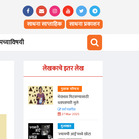
साधना साप्ताहिक
साधना प्रकाशन
च्याविषयी
लेखकाचे इतर लेख
पुस्तक परिचय
साठी
भेदभाव मिटवण्यासाठी
धडपडणारी मुले
शर्व गाडगीळ
27 Mar 2025
मुलाखत
े छोटा
‘श्यामची आई’मध्ये छोटा