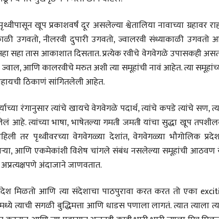
थ्वीपासून खूप प्रकाशवर्षं दूर असलेल्या श्वेतालिया नावाच्या ग्रहावर रा
व्यक्तिवेध
व्यक्तिवेध
वी सकाळी उगवतो, नीलरवी दुपारी उगवतो, ज्वालरवी संध्याकाळी उगवतो 
मूर्त दृश्याला अमूर्ताकार
मूर्त दृश्याला अमूर
देणारा चित्रकार
देणारा चित्रकार
सहा सहा सहा तास आकाशात दिसतात. प्रत्येक रवीचे वेगवेगळे उपासकही अस
सोमनाथ कोमरपंत
सोमनाथ कोमरपं
चे ज्वाल, आणि कालरवीचे मरुत अशी त्या समूहांची नावं आहेत. त्या समूहांच
17 Jul 2026
17 Jul 2026
ाहायची ठिकाणं सांगितलेली आहेत.
आगामी पुस्तकातील अंश
आगामी पुस्तका
चीनचा निरोप घेताना...
चीनचा निरोप घेतान
ाच्या रंगानुसार त्यांचे खायचे वेगवेगळे पदार्थ, त्यांचे कपडे त्यांचे सण, त्य
रवींद्रनाथ टागोर.
रवींद्रनाथ टागोर.
लं आहे. त्यांच्या भाषा, भाषेतल्या गमती जमती यांचा सुद्धा खूप तपशी
16 Jul 2026
16 Jul 2026
िली तर पृथ्वीवरच्या वेगवेगळ्या देशांत, वेगवेगळ्या भौगोलिक प्रदेश
लेख
लेख
्या, आणि एकमेकांशी विशेष चांगले संबंध नसलेल्या समूहांची आठवण ये
उगवती नोस्कोव्हा, मावळतीला
उगवती नोस्कोव्ह
 अप्रत्यक्षपणे अंदाजाने जाणवतात.
झुकलेला जोकोविच आणि
झुकलेला जोको
दरम्यान विम्बल्डन
दरम्यान विम्बल्डन
आ. श्री. केतकर
आ. श्री. केतकर
14 Jul 2026
14 Jul 2026
ंदेश मिळतो आणि त्या संदेशाचा पाठपुरावा करत करत तो एका excit
भाषण
भाषण
ये त्याची सगळी बुद्धिमत्ता आणि धाडस पणाला लागतं. त्यात त्याला त्
१५५ सदाशिव पेठ, सातारा :
१५५ सदाशिव पेठ,