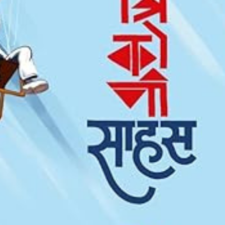
ीय अर्थकारणावरील निबंध हे पुस्तक
ी करण्यासाठी येथे क्लिक करा.
चीन भेटीतील भाषणे - रवींद्रनाथ टागोर
(अनुवाद सानिया कर्णिक )