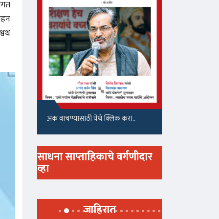
ंगत
ाहन
श्वथ
अंक वाचण्यासाठी येथे क्लिक करा..
साधना साप्ताहिकाचे वर्गणीदार
व्हा
जाहिरात