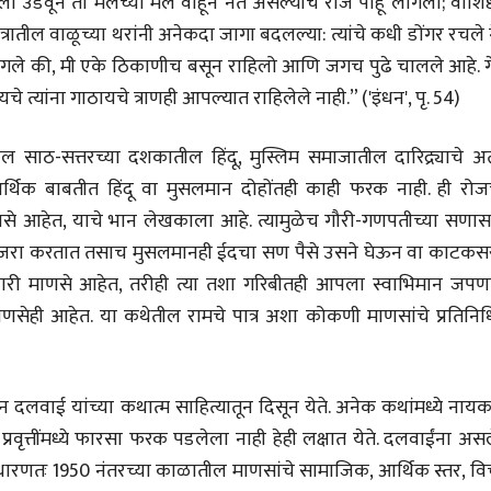
 उडवून तो मैलच्या मैल वाहून नेत असल्याचे रोज पाहू लागलो; वाशिष्ठ
ात्रातील वाळूच्या थरांनी अनेकदा जागा बदलल्या: त्यांचे कधी डोंगर रचले 
लागले की, मी एके ठिकाणीच बसून राहिलो आणि जगच पुढे चालले आहे. ग
े त्यांना गाठायचे त्राणही आपल्यात राहिलेले नाही.” ('इंधन', पृ. 54)
 साठ-सत्तरच्या दशकातील हिंदू, मुस्लिम समाजातील दारिद्र्याचे अत्
आर्थिक बाबतीत हिंदू वा मुसलमान दोहोंतही काही फरक नाही. ही रोजच
से आहेत, याचे भान लेखकाला आहे. त्यामुळेच गौरी-गणपतीच्या सणास
ाजरा करतात तसाच मुसलमानही ईदचा सण पैसे उसने घेऊन वा काटकस
ारी माणसे आहेत, तरीही त्या तशा गरिबीतही आपला स्वाभिमान जपणा
माणसेही आहेत. या कथेतील रामचे पात्र अशा कोकणी माणसांचे प्रतिनिधि
चीन भेटीतील भाषणे - रवींद्रनाथ टागोर
(अनुवाद सानिया कर्णिक )
्शन दलवाई यांच्या कथात्म साहित्यातून दिसून येते. अनेक कथांमध्ये नाय
वृत्तींमध्ये फारसा फरक पडलेला नाही हेही लक्षात येते. दलवाईंना अस
धारणतः 1950 नंतरच्या काळातील माणसांचे सामाजिक, आर्थिक स्तर, वि