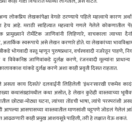
 काही गोष्टी विचारात घ्याव्या लागतील, असे वाटते.
17 Jul 2026
17 Jul 2026
लोकप्रिय लेखकांपेक्षा वेगळे ठरण्याचे पहिले महत्त्वाचे कारण अर्थ
आगामी पुस्तकातील अंश
आगामी पुस्तका
चीनचा निरोप घेताना...
चीनचा निरोप घेतान
हेच आहे. मराठी साहित्यात महत्त्वाचे गणले गेलेले कोकणातील पेंड
्रामुख्याने रोमँटिक जाणिवांनी लिहिणारे, वाचकाला त्याच्या दैनं
रवींद्रनाथ टागोर.
रवींद्रनाथ टागोर.
16 Jul 2026
16 Jul 2026
, अतार्किक स्वरूपाचे असे लेखन करणारे होते. या लेखकांच्या भावविश्वाम
 स्त्रीकडे भोगवादी वस्तू म्हणून पुरुषप्रधान, वर्चस्ववादी नजरेतून पाहणे, नि
लेख
लेख
उगवती नोस्कोव्हा, मावळतीला
उगवती नोस्कोव्ह
व विवेकनिष्ठ जाणिवांकडे दुर्लक्ष करणे, रंजनवादी मूल्यांना प्राधान्य
झुकलेला जोकोविच आणि
झुकलेला जोको
लावकाश यांकडे दुर्लक्ष करणे अशा काही प्रवृत्ती दिसत राहतात.
दरम्यान विम्बल्डन
दरम्यान विम्बल्डन
आ. श्री. केतकर
आ. श्री. केतकर
14 Jul 2026
14 Jul 2026
ाहिले असता काय दिसते? दलवाईंनी लिहिलेली 'इंधन'सारखी एकमेव कादं
भाषण
भाषण
ारख्या कथासंग्रहांमधील कथा असोत, हे लेखन कुठेही वास्तवाच्या भूमी
१५५ सदाशिव पेठ, सातारा :
१५५ सदाशिव पेठ,
लोकविलक्षण दाभोलकर
लोकविलक्षण दा
यातील छोट्या-मोठ्या घटना, त्यांच्या तोंडची भाषा, त्यांचे परस्परांशी अस
कुटुंबाची कथा
कुटुंबाची कथा
ज्ञानदेव म्हस्के, डॉ. शैला
ज्ञानदेव म्हस्के, डॉ
ाही आपल्या आसपासच्या वास्तवातील माणसांशी घट्टपणे जोडलं गेलेलं आह
दाभोलकर, दत्तप्रसाद दाभोळकर,
दाभोलकर, दत्तप्रसा
दत्ता दामोदर नायक
दत्ता दामोदर नायक
त आढळणारी काही प्रमुख आशयसूत्रे पाहिली, तरी हे लक्षात येऊ शकतं.
08 Jul 2026
08 Jul 2026
लेख
लेख