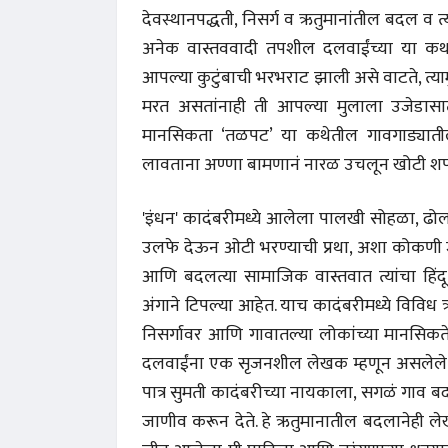
देवस्थानपद्धती, निसर्ग व ऋतुमानांतील बदल व त्
अनेक वास्तववादी तपशील दलवाईंच्या या कथात्
आपल्या कुटुंबाची भरभराट झाली असे वाटते, त्याम
मरत असतांनाही ती आपल्या मुलाला उजेडासाठी त
मानसिकता ‘तळपट’ या कथेतील गावगाड्यातील म
लावताना अण्णा बामणानं नारळ उचलून खोटी शपथ
'इंधन' कादंबरीमध्ये आलेला पालखी सोहळा, ढोल वाज
उलफे देऊन ओटी भरण्याची प्रथा, अशा कोकणी जनस
आणि बदलत्या सामाजिक वास्तवात त्यांचा हिंदू
अंगाने टिपल्या आहेत. याच कादंबरीमध्ये विविध 
निसर्गावर आणि गावातल्या लोकांच्या मानसिकते
 करण्यासाठी
धार्मिक व सामाजिक सुधारणा हे पुस्तक खरेदी
भारत
दलवाईंना एक सृजनशील लेखक म्हणून असलेले कल
करण्यासाठी येथे क्लिक करा.
खरेद
पात्र सुमती कादंबरीच्या नायकाला, सगळं गाव ब
जाणीव करून देते. हे ऋतुमानातील बदलानेही लेख