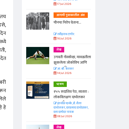
17 Jul 2026
ातच
तील अंश
आगामी पुस्तकातील अंश
ा...
चीनचा निरोप घेताना...
से,
दिन
रवींद्रनाथ टागोर.
16 Jul 2026
ध्ये
यती,
लेख
ा, मावळतीला
उगवती नोस्कोव्हा, मावळतीला
 देत
विच आणि
झुकलेला जोकोविच आणि
दरम्यान विम्बल्डन
आ. श्री. केतकर
14 Jul 2026
बरी
भाषण
वरून
 सातारा :
१५५ सदाशिव पेठ, सातारा :
भोलकर
लोकविलक्षण दाभोलकर
लेले
कुटुंबाची कथा
. शैला
ज्ञानदेव म्हस्के, डॉ. शैला
े हे
द दाभोळकर,
दाभोलकर, दत्तप्रसाद दाभोळकर,
दत्ता दामोदर नायक
08 Jul 2026
लेख