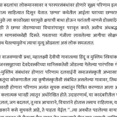
या बदलांचा लोकमानसावर व परस्परसंबंधांवर होणारे सूक्ष्म परिणाम इत्
म साहित्यात दिसून येतात. 'छप्पर' कथेतील आईला घराच्या छप्पराम
ुळे त्या काळोख्या घरामुळे क्षयाची बाधा होऊन घरांतली माणसे डोळ्यां
े छप्पर तोडण्याच्या विचारांपासून परावृत्त करते. अशीच अंधश्रद्ध
ाणसांमध्येही दिसते. गवताच्या गंजीला लावलेल्या आगीचा सोक्षमो
 घेतल्यामुळेच त्याचा मृत्यू ओढवला असं लोक समजतात.
वण्याची प्रथा, महालक्ष्मी देवीची गावातल्या हिंदू व मुस्लिम स्त्रियां
मूहाच्या देवदेवस्कीच्या मानिसकतेशी जोडल्या गेलेल्या पारंपरिक गोष
-मुस्लिम संबंधांवर होणारा परिणाम दलवाईनी समाजसंस्कृती अभ्यासाच
ऋतूंचा कोकणातील त्या कृषीसंस्कृतीशी संबंधित असलेल्या गावावर, तिथ
वरही होणारा परिणाम अत्यंत सूचक शब्दांतून चित्रित करण्यात आला आ
ीय अर्थकारणावरील निबंध हे पुस्तक
ात्मक भानही त्यातून अधोरेखित होते. उदाहरणार्थ, या कादंबरीतील
ी करण्यासाठी येथे क्लिक करा.
दललं, जग बदललं, तू मात्र आचाराने, विचारांने होतास तसाच राहिलास, 
काने कसे सुचवले आहे, ते पाहता येईल. “...त्या अवधीत पडलेल्या वाऱ्