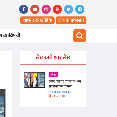
साधना साप्ताहिक
साधना प्रकाशन
च्याविषयी
लेखकाचे इतर लेख
लेख
्या कथात्म
हमीद दलवाई यांच्या कथात्म
ोकण
साहित्यातील कोकण
देकर
प्रवीण दशरथ बांदेकर
23 Dec 2019