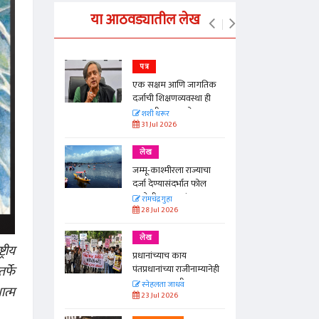
या आठवड्यातील लेख
पत्र
न्मान जपणारी
एक सक्षम आणि जागतिक
्पिस
दर्जाची शिक्षणव्यवस्था ही
काळाची गरज आहे
आणि मान्यवर
शशी थरूर
31 Jul 2026
लेख
ा, मावळतीला
जम्मू-काश्मीरला राज्याचा
विच आणि
दर्जा देण्यासंदर्भात फोल
ठरलेली आश्वासनं
रामचंद्र गुहा
28 Jul 2026
लेख
्रीय
प्रधानांच्याच काय
र्फे
पंतप्रधानांच्या राजीनाम्यानेही
प्रश्न सुटणार नाही, पण...
स्नेहलता जाधव
ात्म
23 Jul 2026