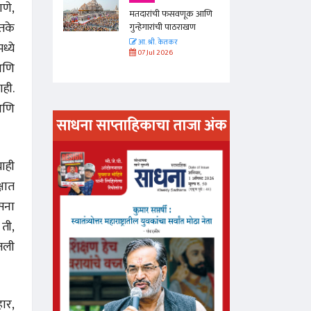
णे,
णूक आणि
मतदारांची फसवणूक आणि
तके
राखण
गुन्हेगारांची पाठराखण
आ. श्री. केतकर
्ये
07 Jul 2026
आणि
ही.
आणि
साधना साप्ताहिकाचा ताजा अंक
अंक वाचण्या
ाही
षात
सना
ती,
ीतली
हार,