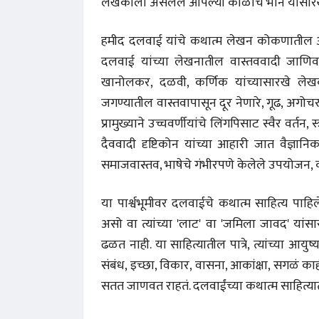
लेखकाला असलेले आपल्या काळाचे भान यांसारख्या
हमीद दलवाई यांचे कथात्म लेखन कोकणातील अन्य 
दलवाई यांच्या लेखनातील वास्तववादी जाणिवा 
खानोलकर, दळवी, कर्णिक यांच्यासारखे लेखक प
जगण्यातील वास्तवापासून दूर नेणारे, गूढ, अगोचर
प्रामुख्याने उच्चवर्णीयांचे लिंगपिसाट स्वैर वर्तन,
दैववादी दृष्टिकोन यांच्या आहारी जात वैज्ञानिक 
समाजवास्तव, भाषेचे गंभीरपणे केलेले उपयोजन, का
या पार्श्वभूमीवर दलवाईचे कथात्म साहित्य प
असो वा त्यांच्या 'लाट' वा 'जमिला जावद' यांस
ढळत नाही. या साहित्यातील पात्रे, त्यांच्या आयुष्
संबंध, इच्छा, विकार, वासना, आकांक्षा, सगळं क
सतत जाणवत राहतं. दलवाईंच्या कथात्म साहित्या