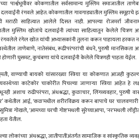
्या पार्श्वभूमीवर कोकणातील सर्वसामान्य मुस्लिम समाजातील ताणेबा
मतदारांची फसवणूक आणि
मतदारांची फसव
 दलवाईंनी रंगवले आहेत. कोकणातील गावगाड्यातील मुस्लिम समूहाचे इ
गुन्हेगारांची पाठराखण
गुन्हेगारांची पाठ
आ. श्री. केतकर
आ. श्री. केतकर
ी मराठी साहित्यात आलेले दिसत नाही. आपल्या रोजमर्रा जीवनामध
07 Jul 2026
07 Jul 2026
ील मुस्लिम खोतांचे दलवाईनी त्यांच्या साहित्यातून केलेले चित्रण 
रंगवलेले रंगेल खोत यांची अभ्यासकांनी तुलना करून पाहायला हरकत ना
ेतील ताणेबाणे, नातेसंबंध, रूढीपरंपरांची बंधने, पुरुषी मानसिकता 
ची होणारी घुसमट, कुचंबणा यांचे दलवाईंनी केलेले चित्रणही पाहता येईल.
वाचण्यासाठी येथे क्लिक करा..
अंक वाचण्यासाठी येथे क्लिक करा..
ुमती, वाण्याची बायको यांसारख्या स्त्रिया या कोकणात आजही कुठल्य
यवस्थेच्या काटेकोर चाकोरीत पिचल्या जाणाऱ्या स्त्रिया आहेत हे लक्
नही अशाच रुढीपरंपरा, अंधश्रद्धा, कुळाचार, लिंगव्यवहार, पुरुषी वा
‘छप्पर’ कथेतील आई, 'कळ'मधील शरीरविक्रय करून बापाचे घर चालवणारी 
ित्रा गोखले, 'आमच्या घरची गोष्ट'मधली सुरेय्याआपा, 'नर'मधली लॉड्र
ाहता येतील.
ल्या लोकांच्या अंधश्रद्धा, जातीपातींअंतर्गत सामाजिक व सांस्कृतिक व्यव