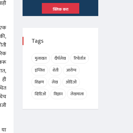
ाही
क्लिक करा
 एक
की,
Tags
रीती
रिक
मुलाखत
दीर्घलेख
रिपोर्ताज
करू
जात,
इंग्लिश
शेती
आरोग्य
 ही
शिक्षण
लेख
ऑडिओ
धित
व्हिडिओ
विज्ञान
लेखमाला
चेच
वजी
 या