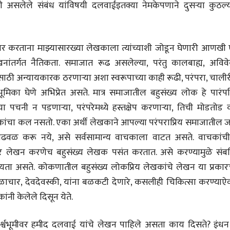
शी असलेले संबंध यांविषयी दलवाईंइतक्या नेमकेपणाने दुसऱ्या कुठल्य
चार करताना माझ्यासारख्या लेखकाला त्यांच्याशी जोडून घेणारी आणखी
ेखनांतर्गत नैतिकता. समाजात रूढ असलेल्या, परंतु कालबाह्य, अविवे
साठी अन्यायकारक ठरणाऱ्या अशा स्वरूपाच्या काही रूढी, परंपरा, चाली
भूमिका घेणे अभिप्रेत असते. मात्र समाजातील बहुसंख्य लोक हे पारंप
ा पचनी न पडणाऱ्या, परंपरेमध्ये हस्तक्षेप करणाऱ्या, तिची मोडतोड 
वाचकांचा कल नसतो. एका अर्थी लेखकाने आपल्या परंपराप्रिय समाजातील 
ये ढवळाढवळ करू नये, असे सर्वसामान्य वाचकाला वाटत असते. वाचकांची
लेखन करणेच बहुसंख्य लेखक पसंत करतात. असे करण्यामुळे संब
्यता असते. कोकणातील बहुसंख्य लोकप्रिय लेखकांचे लेखन या प्रकार
ुळाचार, देवदेवस्की, यांना बळकटी देणारे, कसलीही चिकित्सा करण्याऐ
नी केलेले दिसून येते.
्श्वभूमीवर हमीद दलवाई यांचे लेखन पाहिले असता काय दिसते? इंधन