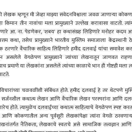
EDITORIAL
Will Sonam
ेखक म्हणून मी जेव्हा माझ्या संवेदनविश्वाला जवळ जाणाऱ्या कोकण
Wangchuk's Hunger
Strike Make a
Editor
्हा किमान तीन नावांचा मला प्रामुख्याने उल्लेख करावासा वाटतो. त्यांम
Difference?
20 Jul 2026
लिहिणारे आ. ना. पेडणेकर, 'शबय' हा कथासंग्रह लिहिणारे मनोहर कदम 
व्यक्तिवेध
म कथा, तसेच प्रामुख्याने भारतीय मुस्लिम समाजाला केंद्रस्थानी ठे
मूर्त दृश्याला अमूर्ताकार
क ठरणारे वैचारिक साहित्य लिहिणारे हमीद दलवाई यांचा समावेश कर
देणारा चित्रकार
असलेले वेगळेपण प्रामुख्याने त्यांच्या लेखनातून जाणवत राहणाऱ
सोमनाथ कोमरपंत
17 Jul 2026
 प्रमाणे या लेखकांना असलेले त्यांच्या काळाचे भान ही गोष्टही मला त्य
वाटते.
िचारांच्या चळवळींशी संबिंधत होते. हमीद दलवाई हे तर थेटपणे मुस्
ांचे सर्जनशील कथात्म लेखन आणि वैचारिक लेखन परस्परांना आणि दल
च होते. त्यामुळेच दलवाईंच्या कथात्म साहित्याचे वेगळेपण स्पष्ट कर
व्यक्तिवेध
व्यक्तिवेध
आणि कोकणातील अन्य पूर्वसूरी लेखकांपेक्षा त्यांना वेगळे ठरवणाऱ्य
मूर्त दृश्याला अमूर्ताकार
मूर्त दृश्याला अमूर
ेखनांतर्गत नैतिकता, लेखकाचे स्वतःचे असे सामाजिक तत्त्वज्ञान आणि
देणारा चित्रकार
देणारा चित्रकार
सोमनाथ कोमरपंत
सोमनाथ कोमरपं