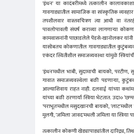
'इंधन' या कादंबरीमध्ये तत्कालीन कालावकाशाच
गावगाड्यातील सामाजिक वा सांस्कृतिक व्यवहार
तपशीलवार वास्तवचित्रण त्या आधी वा नंतरह
पावलोपावली संघर्ष कराव्या लागणाऱ्या कोकणात
कामवासनांनी पाछाडलेले पेंडसे-खानोलकर यांनी 
यासोबतच कोकणातील गावगाड्यातील कुटुंबव्यवस्थ
एकंदर स्थितीशील समाजव्यवस्था यांमुळे स्त्रियां
अंक 
'इंधन'मधील भाबी, सुदामाची बायको, परटीण, स
गावात समाजव्यवस्थेला बळी पडणाऱ्या, कुटुंबव्
आल्याशिवाय राहत नाही. दलवाई यांच्या कथांमधू
यांच्या बळी ठरणार्या स्त्रिया भेटतात. उदा० 
'पराभूत'मधील मसुदखानची बायको, 'लाट'मधील सुम
मुलगी, 'जमिला जावद'मधली जमिला या स्त्रिया प
तत्कालीन कोकणी खेड्यापाड्यांतील दारिद्र्य, तिथ