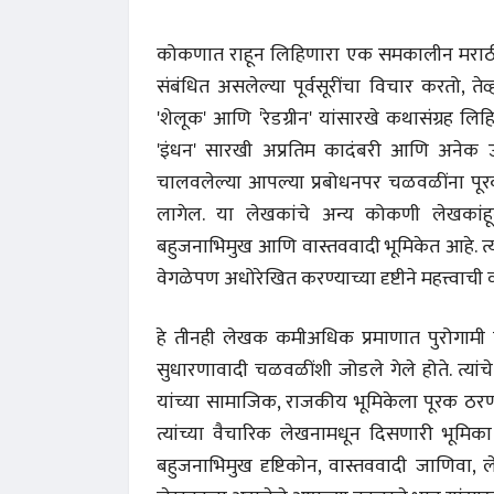
कोकणात राहून लिहिणारा एक समकालीन मराठी ल
संबंधित असलेल्या पूर्वसूरींचा विचार करतो, तेव
'शेलूक' आणि 'रेडग्रीन' यांसारखे कथासंग्रह 
'इंधन' सारखी अप्रतिम कादंबरी आणि अनेक उत्त
चालवलेल्या आपल्या प्रबोधनपर चळवळींना पूर
लागेल. या लेखकांचे अन्य कोकणी लेखकांहून 
बहुजनाभिमुख आणि वास्तववादी भूमिकेत आहे. त्याच
वेगळेपण अधोरेखित करण्याच्या दृष्टीने महत्त्वाची 
हे तीनही लेखक कमीअधिक प्रमाणात पुरोगामी व
सुधारणावादी चळवळींशी जोडले गेले होते. त्य
यांच्या सामाजिक, राजकीय भूमिकेला पूरक ठरणारे
त्यांच्या वैचारिक लेखनामधून दिसणारी भूमिका 
बहुजनाभिमुख दृष्टिकोन, वास्तववादी जाणिवा, ल