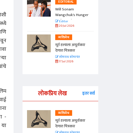
EDITORIAL
Will Sonam
ाशी
Wangchuk's Hunger
Strike Make a
Editor
ध्ये
Difference?
20 Jul 2026
आणि
व्यक्तिवेध
वून
मूर्त दृश्याला अमूर्ताकार
ावा
देणारा चित्रकार
्या
सोमनाथ कोमरपंत
17 Jul 2026
ांचे
लिम
लोकप्रिय लेख
इतर सर्व
वाई
ताना
व्यक्तिवेध
ा -
्ताकार
मूर्त दृश्याला अमूर्ताकार
 या
देणारा चित्रकार
त
सोमनाथ कोमरपंत