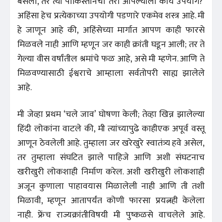
बसलो, तर त्या पाकिस्तानचा तरी आपल्याला काय उपयोग?’
अहिंसा हेच प्रत्येकाच्या उपयोगी पडणारे एकमेव शस्त्र आहे. मी
हे जाणून आहे की, अहिंसेच्या मार्गात आपण काही फारसे
मिळवले नाही आणि म्हणून जर काही क्रांती घडून आली; तर ते
गेल्या वीस वर्षांतील श्रमांचे फळ आहे, असे मी म्हणेन. आणि ते
मिळवण्यासाठी ईश्वराचे आम्हाला सर्वतोपरी साह्य झालेले
आहे.
मी जेव्हा प्रथम ‘चले जाव’ घोषणा केली; तेव्हा खिन्न झालेल्या
हिंदी लोकांना वाटले की, मी त्यांच्यापुढे काहीएक अपूर्व वस्तू
आणून ठेवलेली आहे. तुम्हाला जर खरेखुरे स्वातंत्र्य हवे असेल,
तर तुम्हाला संघटित झाले पाहिजे आणि अशी संघटनाच
खरीखुरी लोकशाही निर्माण करेल. अशी खरीखुरी लोकशाही
अजून कुणाला पाहावयास मिळालेली नाही आणि ती तशी
मिळावी, म्हणून आतापर्यंत कोणी फारसा प्रयत्नही केलेला
नाही. फ्रेंच राज्यक्रांतीविषयी मी पुष्कळसे वाचलेले आहे.