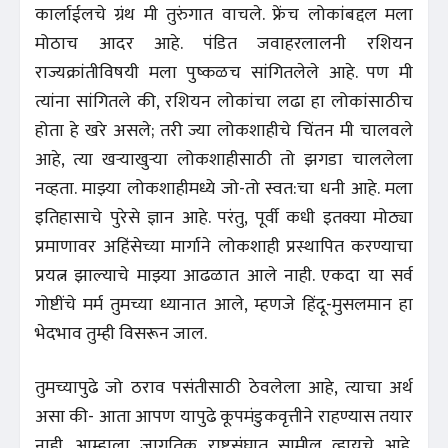
कार्लाईलचे ग्रंथ मी तुरुंगात वाचले. फ्रेंच लोकांबद्दल मला
मोठाच आदर आहे. पंडित जवाहरलालनी रशियन
राज्यक्रांतीविषयी मला पुष्कळच सांगितलेले आहे. पण मी
त्यांना सांगितले की, रशियन लोकांचा लढा हा लोकांसाठीच
होता हे खरे असले; तरी ज्या लोकशाहीचे चिंतन मी चालवले
आहे, त्या खऱ्याखुऱ्या लोकशाहीसाठी तो झगडा चाललेला
नव्हता. माझ्या लोकशाहीमध्ये जो-तो स्वत:चा धनी आहे. मला
इतिहासाचे पुरेसे ज्ञान आहे. परंतु, पूर्वी कधी इतक्या मोठ्या
प्रमाणावर अहिंसेच्या मार्गाने लोकशाही प्रस्थापित करण्याचा
प्रयत्न झाल्याचे माझ्या आढळात आले नाही. एकदा या सर्व
गोष्टींचे मर्म तुमच्या ध्यानात आले, म्हणजे हिंदू-मुसलमान हा
भेदभाव तुम्ही विसरून जाल.
तुमच्यापुढे जो ठराव पसंतीसाठी ठेवलेला आहे, त्याचा अर्थ
असा की- आता आपण यापुढे कूपमंडुकवृत्तीने राहण्यास तयार
नाही. आम्हाला जागतिक राष्ट्रसंघात सामील व्हायचे आहे.