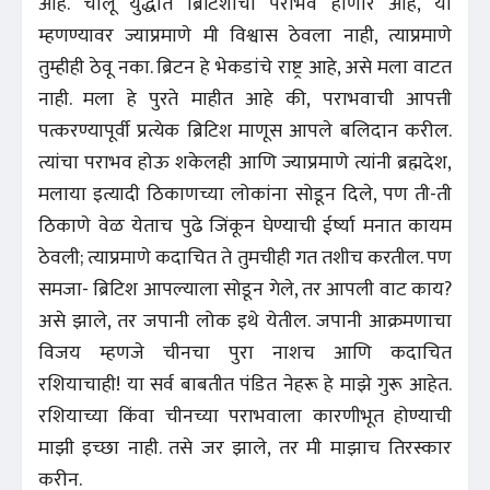
आहे. चालू युद्धात ब्रिटिशांचा पराभव होणार आहे, या
म्हणण्यावर ज्याप्रमाणे मी विश्वास ठेवला नाही, त्याप्रमाणे
तुम्हीही ठेवू नका. ब्रिटन हे भेकडांचे राष्ट्र आहे, असे मला वाटत
नाही. मला हे पुरते माहीत आहे की, पराभवाची आपत्ती
पत्करण्यापूर्वी प्रत्येक ब्रिटिश माणूस आपले बलिदान करील.
त्यांचा पराभव होऊ शकेलही आणि ज्याप्रमाणे त्यांनी ब्रह्मदेश,
मलाया इत्यादी ठिकाणच्या लोकांना सोडून दिले, पण ती-ती
ठिकाणे वेळ येताच पुढे जिंकून घेण्याची ईर्ष्या मनात कायम
ठेवली; त्याप्रमाणे कदाचित ते तुमचीही गत तशीच करतील. पण
समजा- ब्रिटिश आपल्याला सोडून गेले, तर आपली वाट काय?
असे झाले, तर जपानी लोक इथे येतील. जपानी आक्रमणाचा
विजय म्हणजे चीनचा पुरा नाशच आणि कदाचित
रशियाचाही! या सर्व बाबतीत पंडित नेहरू हे माझे गुरू आहेत.
रशियाच्या किंवा चीनच्या पराभवाला कारणीभूत होण्याची
माझी इच्छा नाही. तसे जर झाले, तर मी माझाच तिरस्कार
करीन.