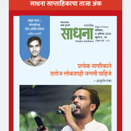
साधना साप्ताहिकाचा ताजा अंक