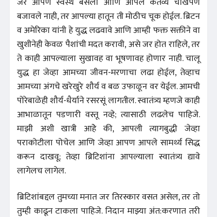
जर आपण स्वस्थ बसलो आणि आपले कर्तव्य चोखपणे
बजावले नाही, तर आपल्या हातून ती मोठीच चूक होईल. ब्रिटन
व अमेरिका यांनी हे युद्ध लढवावे आणि आम्ही फक्त सक्तीने वा
खुशीनेही केवळ पैशांची मदत करावी, असे जर होत राहिले, तर
ते काही आपल्याला सुखावह वा भूषणावह होणार नाही. चालू
युद्ध हा जेव्हा आमच्या जीवन-मरणाचा लढा होईल, तेव्हाच
आमच्या अंगचे खरेखुरे शौर्य व बळ उफाळून वर येईल. आमची
पोरेबाळेही शौर्य-धैर्याने रसरसूं लागतील. स्वातंत्र्य म्हणजे काही
आभाळातून पडणारी वस्तू नव्हे; त्यासाठी लढलेच पाहिजे.
माझी अशी खात्री आहेे की, आपली त्यागबुद्धी जेव्हा
पराकोटीला पोचेल आणि जेव्हा आपण आपले सामर्थ्य सिद्ध
करून दाखवू; तेव्हा ब्रिटिशांना आपल्याला स्वातंत्र्य द्यावे
लागेलच लागेल.
ब्रिटिशांबद्दल तुमच्या मनात जर तिरस्कार वसत असेल, तर तो
तुम्ही काढून टाकला पाहिजे. निदान माझ्या अंत:करणात तरी