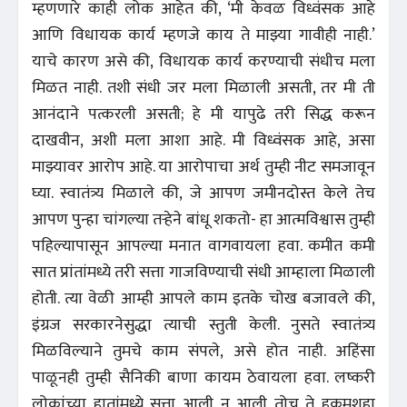
म्हणणारे काही लोक आहेत की, ‘मी केवळ विध्वंसक आहे
आणि विधायक कार्य म्हणजे काय ते माझ्या गावीही नाही.’
याचे कारण असे की, विधायक कार्य करण्याची संधीच मला
मिळत नाही. तशी संधी जर मला मिळाली असती, तर मी ती
आनंदाने पत्करली असती; हे मी यापुढे तरी सिद्ध करून
दाखवीन, अशी मला आशा आहे. मी विध्वंसक आहे, असा
माझ्यावर आरोप आहे. या आरोपाचा अर्थ तुम्ही नीट समजावून
घ्या. स्वातंत्र्य मिळाले की, जे आपण जमीनदोस्त केले तेच
आपण पुन्हा चांगल्या तऱ्हेने बांधू शकतो- हा आत्मविश्वास तुम्ही
पहिल्यापासून आपल्या मनात वागवायला हवा. कमीत कमी
सात प्रांतांमध्ये तरी सत्ता गाजविण्याची संधी आम्हाला मिळाली
होती. त्या वेळी आम्ही आपले काम इतके चोख बजावले की,
इंग्रज सरकारनेसुद्धा त्याची स्तुती केली. नुसते स्वातंत्र्य
मिळविल्याने तुमचे काम संपले, असे होत नाही. अहिंसा
पाळूनही तुम्ही सैनिकी बाणा कायम ठेवायला हवा. लष्करी
लोकांच्या हातांमध्ये सत्ता आली न आली तोच ते हुकूमशहा