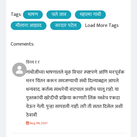
Tags:
भाषण
चले जाव
महात्मा गांधी
मौलाना आझाद
सरदार पटेल
Load More Tags
Comments:
विनय र र
गांधीजींच्या भाषणातले मूळ विचार स्पष्टपणे आणि मनःपूर्वक
मनन चिंतन करून समजण्याची संधी दिल्याबद्दल आपले
धन्यवाद. कर्तव्य साधनेची वाटचाल अशीच चालू राहो. या
पुस्तकांची खरेदीची प्रक्रिया करणारी लिंक मध्येच एकदा
येऊन गेली. पुन्हा सापडली नाही. तरी ती सतत दिसेल अशी
ठेवावी
Aug 09, 2021