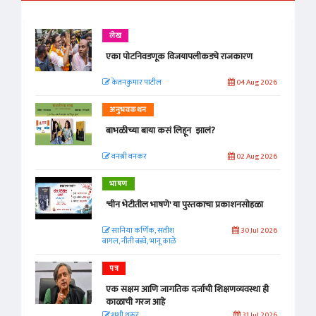
लेख
एका पोटनिवडणूक विजयापलीकडचे राजकारण
केतनकुमार पाटील
04 Aug 2026
अनुभवकथन
बाभळीच्या बाया कसं लिहून झालं?
वनश्री वनकर
02 Aug 2026
भाषण
'चीन भेटीतील भाषणे' या पुस्तकाचा प्रकाशनसोहळा
सानिया कर्णिक, सतीश
30 Jul 2026
बागल, नीती बडवे, भानू काळे
पत्र
एक सक्षम आणि जागतिक दर्जाची शिक्षणव्यवस्था ही
काळाची गरज आहे
शशी थरूर
31 Jul 2026