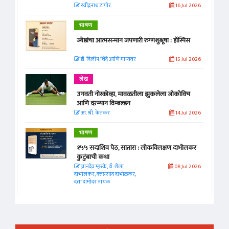
रवींद्रनाथ टागोर.
16 Jul 2026
भाषण
ज्येष्ठांचा आत्मसन्मान जपणारी रुग्णशुश्रूषा : हॉस्पिस
डॉ. दिलीप शिंदे आणि मान्यवर
15 Jul 2026
लेख
उगवती नोस्कोव्हा, मावळतीला झुकलेला जोकोविच
आणि दरम्यान विम्बल्डन
आ. श्री. केतकर
14 Jul 2026
भाषण
१५५ सदाशिव पेठ, सातारा : लोकविलक्षण दाभोलकर
कुटुंबाची कथा
ज्ञानदेव म्हस्के, डॉ. शैला
08 Jul 2026
दाभोलकर, दत्तप्रसाद दाभोळकर,
दत्ता दामोदर नायक