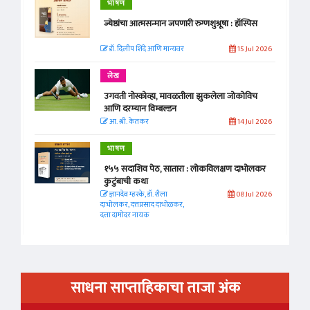
भाषण
ज्येष्ठांचा आत्मसन्मान जपणारी रुग्णशुश्रूषा : हॉस्पिस
डॉ. दिलीप शिंदे आणि मान्यवर
15 Jul 2026
लेख
उगवती नोस्कोव्हा, मावळतीला झुकलेला जोकोविच
आणि दरम्यान विम्बल्डन
आ. श्री. केतकर
14 Jul 2026
भाषण
१५५ सदाशिव पेठ, सातारा : लोकविलक्षण दाभोलकर
कुटुंबाची कथा
ज्ञानदेव म्हस्के, डॉ. शैला
08 Jul 2026
दाभोलकर, दत्तप्रसाद दाभोळकर,
दत्ता दामोदर नायक
साधना साप्ताहिकाचा ताजा अंक