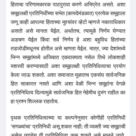
हिताचा परिणामकारक पाठपुरावा करणे अभिप्रेत असते. अशा
समूहलक्षी प्रतिनिधींच्या सभेत (कायदेमंडळात) प्रत्येक समूहाला
जणू काही आपल्या हिताच्या मुद्द्यांवर व्हेटो म्हणजे नकाराधिकार
असतो असे मानता येईल. अर्थातच, त्यामुळे निर्णय घेण्यात
अडचण येईल किंवा सर्व निर्णय हे अशा बहुविध हितांच्या
तडजोडीमधूनच होतील असे म्हणता येईल. मात्र, ज्या देशांमध्ये
भिन्न समूहांमध्ये अजिबात एकवाक्यता नसेल तिथे लोकशाही
यशस्वी करण्यासाठी अशा समूहलक्षी प्रतिनिधित्वाचा प्रयोग
केला जाऊ शकतो. अशा समाजात मुळातच एकसंघ सार्वजनिक
हित साकारत नसते आणि अशा वेळी भिन्न समूहांना वेगळे
प्रतिनिधित्व दिल्यामुळे सार्वजनिक हित नेहेमीच दुभंग राहील का
हा प्रश्न शिल्लक राहतोच.
पृथक प्रतिनिधित्वाच्या या कल्पनेनुसार कोणीही प्रतिनिधी
‘सगळ्यांचा’ प्रतिनिधी असू शकत नाही; ती व्यक्ती ज्या समूहाची
असेल त्याचेच ती प्रतिनिधित्व करू शकते असे मानले जाते.