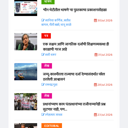
भाषण
'चीन भेटीतील भाषणे' या पुस्तकाचा प्रकाशनसोहळा
सानिया कर्णिक, सतीश
30 Jul 2026
बागल, नीती बडवे, भानू काळे
पत्र
एक सक्षम आणि जागतिक दर्जाची शिक्षणव्यवस्था ही
काळाची गरज आहे
शशी थरूर
31 Jul 2026
लेख
जम्मू-काश्मीरला राज्याचा दर्जा देण्यासंदर्भात फोल
ठरलेली आश्वासनं
रामचंद्र गुहा
28 Jul 2026
लेख
प्रधानांच्याच काय पंतप्रधानांच्या राजीनाम्यानेही प्रश्न
सुटणार नाही, पण...
स्नेहलता जाधव
23 Jul 2026
EDITORIAL