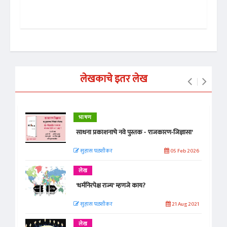
लेखकाचे इतर लेख
भाषण
साधना प्रकाशनाचे नवे पुस्तक - 'राजकारण-जिज्ञासा'
सुहास पळशीकर
05 Feb 2026
लेख
'धर्मनिरपेक्ष राज्य' म्हणजे काय?
सुहास पळशीकर
21 Aug 2021
लेख