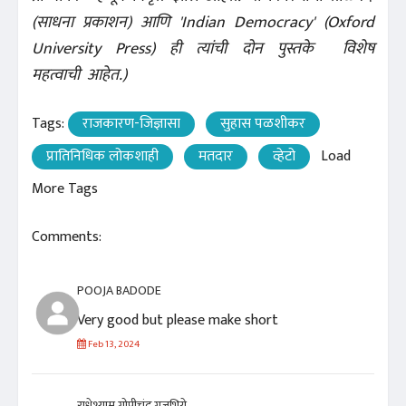
(साधना प्रकाशन) आणि 'Indian Democracy' (Oxford
University Press) ही त्यांची दोन पुस्तके विशेष
महत्वाची आहेत.)
Tags:
राजकारण-जिज्ञासा
सुहास पळशीकर
प्रातिनिधिक लोकशाही
मतदार
व्हेटो
Load
More Tags
Comments:
POOJA BADODE
Very good but please make short
Feb 13, 2024
राधेश्याम गोपीचंद गजभिये