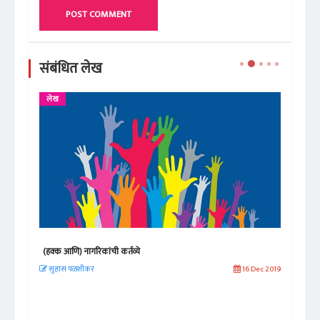
POST COMMENT
संबंधित लेख
लेख
ले
(हक्क आणि) नागरिकांची कर्तव्ये
सार्
 2020
सुहास पळशीकर
16 Dec 2019
सु