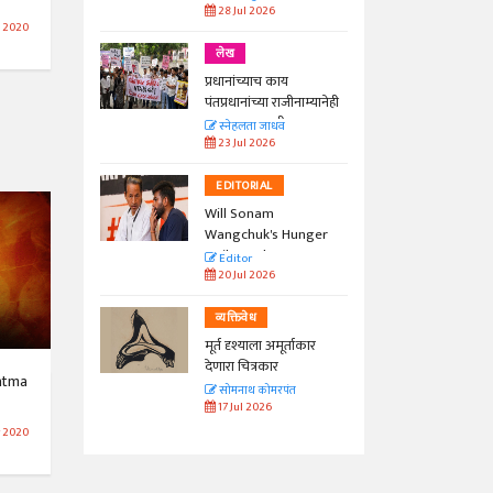
28 Jul 2026
n 2020
लेख
प्रधानांच्याच काय
पंतप्रधानांच्या राजीनाम्यानेही
प्रश्न सुटणार नाही, पण...
स्नेहलता जाधव
23 Jul 2026
EDITORIAL
Will Sonam
Wangchuk's Hunger
Strike Make a
Editor
Difference?
20 Jul 2026
व्यक्तिवेध
मूर्त दृश्याला अमूर्ताकार
देणारा चित्रकार
atma
सोमनाथ कोमरपंत
17 Jul 2026
r 2020