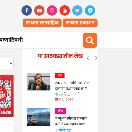
साधना साप्ताहिक
साधना प्रकाशन
च्याविषयी
या आठवड्यातील लेख
पत्र
न्मान जपणारी
एक सक्षम आणि जागतिक
्पिस
दर्जाची शिक्षणव्यवस्था ही
काळाची गरज आहे
आणि मान्यवर
शशी थरूर
31 Jul 2026
लेख
ा, मावळतीला
जम्मू-काश्मीरला राज्याचा
विच आणि
दर्जा देण्यासंदर्भात फोल
ठरलेली आश्वासनं
रामचंद्र गुहा