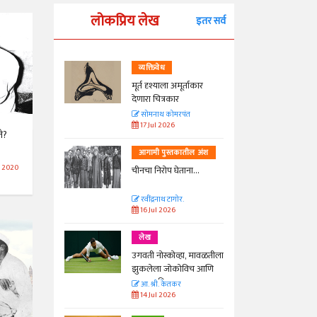
लोकप्रिय लेख
इतर सर्व
व्यक्तिवेध
्ताकार
मूर्त दृश्याला अमूर्ताकार
देणारा चित्रकार
त
सोमनाथ कोमरपंत
17 Jul 2026
ते?
तील अंश
आगामी पुस्तकातील अंश
l 2020
ा...
चीनचा निरोप घेताना...
रवींद्रनाथ टागोर.
16 Jul 2026
लेख
ा, मावळतीला
उगवती नोस्कोव्हा, मावळतीला
विच आणि
झुकलेला जोकोविच आणि
दरम्यान विम्बल्डन
आ. श्री. केतकर
14 Jul 2026