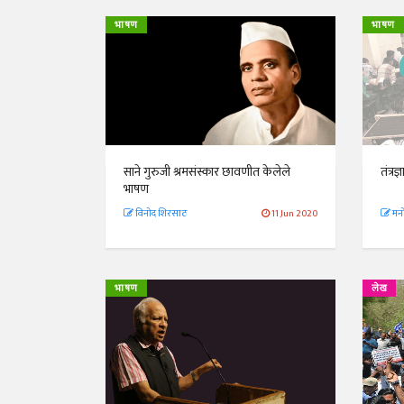
भाषण
भाषण
साने गुरुजी श्रमसंस्कार छावणीत केलेले
तंत्र
भाषण
विनोद शिरसाठ
11 Jun 2020
मन
भाषण
लेख