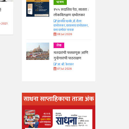
भाषण
 सातारा :
१५५ सदाशिव पेठ, सातारा :
ी
भोलकर
लोकविलक्षण दाभोलकर
कुटुंबाची कथा
. शैला
ज्ञानदेव म्हस्के, डॉ. शैला
y 2021
द दाभोळकर,
दाभोलकर, दत्तप्रसाद दाभोळकर,
दत्ता दामोदर नायक
08 Jul 2026
लेख
णूक आणि
मतदारांची फसवणूक आणि
राखण
गुन्हेगारांची पाठराखण
आ. श्री. केतकर
07 Jul 2026
साधना साप्ताहिकाचा ताजा अंक
अंक वाचण्या