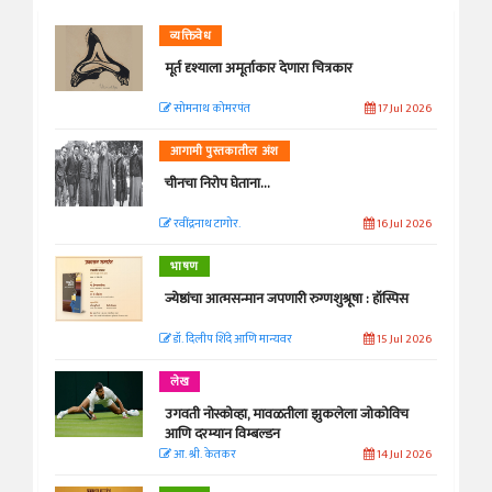
व्यक्तिवेध
मूर्त दृश्याला अमूर्ताकार देणारा चित्रकार
सोमनाथ कोमरपंत
17 Jul 2026
आगामी पुस्तकातील अंश
चीनचा निरोप घेताना...
रवींद्रनाथ टागोर.
16 Jul 2026
भाषण
ज्येष्ठांचा आत्मसन्मान जपणारी रुग्णशुश्रूषा : हॉस्पिस
डॉ. दिलीप शिंदे आणि मान्यवर
15 Jul 2026
लेख
उगवती नोस्कोव्हा, मावळतीला झुकलेला जोकोविच
आणि दरम्यान विम्बल्डन
आ. श्री. केतकर
14 Jul 2026