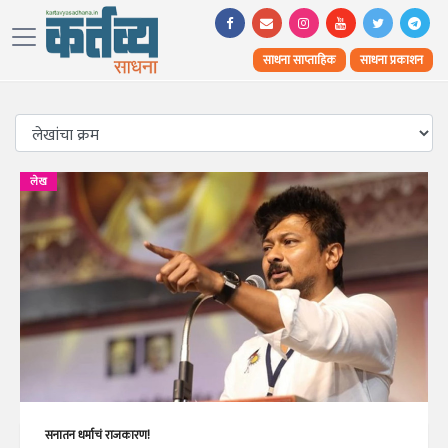
साधना साप्ताहिक
साधना प्रकाशन
लेख
सनातन धर्माचं राजकारण!