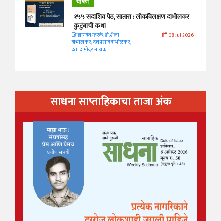
भाषण
१५५ सदाशिव पेठ, सातारा : लोकविलक्षण दाभोलकर
कुटुंबाची कथा
ज्ञानदेव म्हस्के, डॉ. शैला
08 Jul 2026
दाभोलकर, दत्तप्रसाद दाभोळकर,
दत्ता दामोदर नायक
साधना साप्ताहिकाचा ताजा अंक