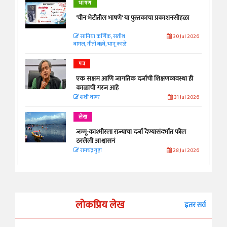
भाषण
'चीन भेटीतील भाषणे' या पुस्तकाचा प्रकाशनसोहळा
सानिया कर्णिक, सतीश
30 Jul 2026
बागल, नीती बडवे, भानू काळे
पत्र
एक सक्षम आणि जागतिक दर्जाची शिक्षणव्यवस्था ही
काळाची गरज आहे
शशी थरूर
31 Jul 2026
लेख
जम्मू-काश्मीरला राज्याचा दर्जा देण्यासंदर्भात फोल
ठरलेली आश्वासनं
रामचंद्र गुहा
28 Jul 2026
लोकप्रिय लेख
इतर सर्व