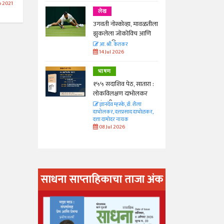
 2021
लेख
ा, मावळतीला
उगवती नोस्कोव्हा, मावळतीला
विच आणि
झुकलेला जोकोविच आणि
दरम्यान विम्बल्डन
आ. श्री. केतकर
14 Jul 2026
भाषण
 सातारा :
१५५ सदाशिव पेठ, सातारा :
भोलकर
लोकविलक्षण दाभोलकर
कुटुंबाची कथा
. शैला
ज्ञानदेव म्हस्के, डॉ. शैला
द दाभोळकर,
दाभोलकर, दत्तप्रसाद दाभोळकर,
दत्ता दामोदर नायक
08 Jul 2026
साधना साप्ताहिकाचा ताजा अंक
अंक वाचण्या