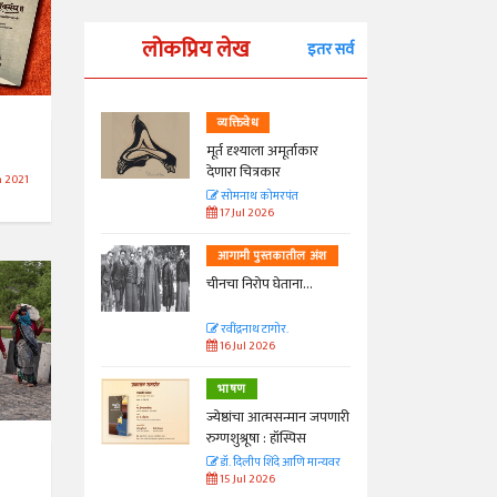
लोकप्रिय लेख
इतर सर्व
व्यक्तिवेध
्ताकार
मूर्त दृश्याला अमूर्ताकार
देणारा चित्रकार
n 2021
त
सोमनाथ कोमरपंत
17 Jul 2026
तील अंश
आगामी पुस्तकातील अंश
ा...
चीनचा निरोप घेताना...
रवींद्रनाथ टागोर.
16 Jul 2026
भाषण
न्मान जपणारी
ज्येष्ठांचा आत्मसन्मान जपणारी
्पिस
रुग्णशुश्रूषा : हॉस्पिस
आणि मान्यवर
डॉ. दिलीप शिंदे आणि मान्यवर
15 Jul 2026