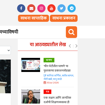
साधना साप्ताहिक
साधना प्रकाशन
च्याविषयी
या आठवड्यातील लेख
भाषण
्ताकार
'चीन भेटीतील भाषणे' या
पुस्तकाचा प्रकाशनसोहळा
त
सानिया कर्णिक, सतीश बागल,
नीती बडवे, भानू काळे
30 Jul 2026
पत्र
न्मान जपणारी
एक सक्षम आणि जागतिक
्पिस
दर्जाची शिक्षणव्यवस्था ही
आणि मान्यवर