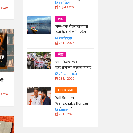
काळाची गरज आहे
शशी थरूर
31 Jul 2026
 2020
लेख
जम्मू-काश्मीरला राज्याचा
दर्जा देण्यासंदर्भात फोल
ठरलेली आश्वासनं
रामचंद्र गुहा
28 Jul 2026
लेख
प्रधानांच्याच काय
पंतप्रधानांच्या राजीनाम्यानेही
प्रश्न सुटणार नाही, पण...
स्नेहलता जाधव
23 Jul 2026
ाची
EDITORIAL
n 2020
Will Sonam
Wangchuk's Hunger
Strike Make a
Editor
Difference?
20 Jul 2026