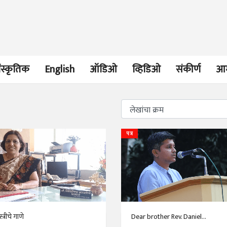
ंस्कृतिक
English
ऑडिओ
व्हिडिओ
संकीर्ण
आम
भाषण
व्यक्तिवेध
पत्र
'चीन भेटीतील भाषणे' या
मूर्त दृश्याला अमूर
पुस्तकाचा प्रकाशनसोहळा
देणारा चित्रकार
सानिया कर्णिक, सतीश बागल,
सोमनाथ कोमरपं
नीती बडवे, भानू काळे
17 Jul 2026
30 Jul 2026
भाषण
पत्र
ज्येष्ठांचा आत्मस
एक सक्षम आणि जागतिक
रुग्णशुश्रूषा : हॉस
स्त्रीचे गाणे
Dear brother Rev. Daniel...
दर्जाची शिक्षणव्यवस्था ही
डॉ. दिलीप शिंदे 