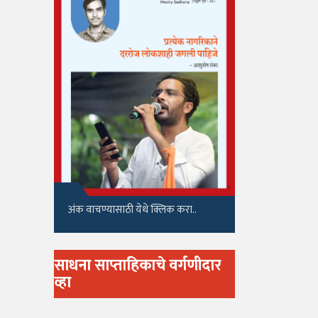
अंक वाचण्यासाठी येथे क्लिक करा..
साधना साप्ताहिकाचे वर्गणीदार
व्हा