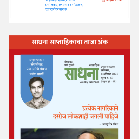
ज्ञानदेव म्हस्के, डॉ. शैला
08 Jul 2026
दाभोलकर, दत्तप्रसाद दाभोळकर,
दत्ता दामोदर नायक
साधना साप्ताहिकाचा ताजा अंक