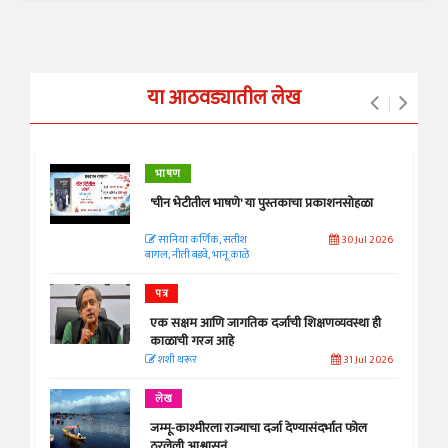
या आठवड्यातील लेख
भाषण
'चीन भेटीतील भाषणे' या पुस्तकाचा प्रकाशनसोहळा
सानिया कर्णिक, सतीश
30 Jul 2026
बागल, नीती बडवे, भानू काळे
पत्र
एक सक्षम आणि जागतिक दर्जाची शिक्षणव्यवस्था ही
काळाची गरज आहे
शशी थरूर
31 Jul 2026
लेख
जम्मू-काश्मीरला राज्याचा दर्जा देण्यासंदर्भात फोल
ठरलेली आश्वासनं