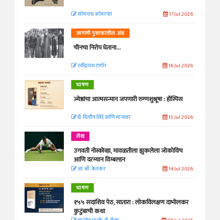
सोमनाथ कोमरपंत
17 Jul 2026
आगामी पुस्तकातील अंश
चीनचा निरोप घेताना...
रवींद्रनाथ टागोर.
16 Jul 2026
भाषण
ज्येष्ठांचा आत्मसन्मान जपणारी रुग्णशुश्रूषा : हॉस्पिस
डॉ. दिलीप शिंदे आणि मान्यवर
15 Jul 2026
लेख
उगवती नोस्कोव्हा, मावळतीला झुकलेला जोकोविच
आणि दरम्यान विम्बल्डन
आ. श्री. केतकर
14 Jul 2026
भाषण
१५५ सदाशिव पेठ, सातारा : लोकविलक्षण दाभोलकर
कुटुंबाची कथा