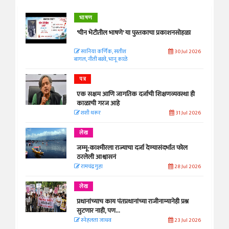
भाषण
'चीन भेटीतील भाषणे' या पुस्तकाचा प्रकाशनसोहळा
सानिया कर्णिक, सतीश
30 Jul 2026
बागल, नीती बडवे, भानू काळे
पत्र
एक सक्षम आणि जागतिक दर्जाची शिक्षणव्यवस्था ही
काळाची गरज आहे
शशी थरूर
31 Jul 2026
लेख
जम्मू-काश्मीरला राज्याचा दर्जा देण्यासंदर्भात फोल
ठरलेली आश्वासनं
रामचंद्र गुहा
28 Jul 2026
लेख
प्रधानांच्याच काय पंतप्रधानांच्या राजीनाम्यानेही प्रश्न
सुटणार नाही, पण...
स्नेहलता जाधव
23 Jul 2026