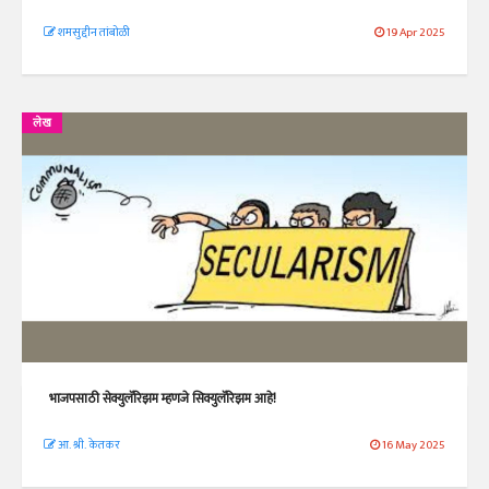
शमसुद्दीन तांबोळी
19 Apr 2025
लेख
भाजपसाठी सेक्युलॅरिझम म्हणजे सिक्युलॅरिझम आहे!
आ. श्री. केतकर
16 May 2025