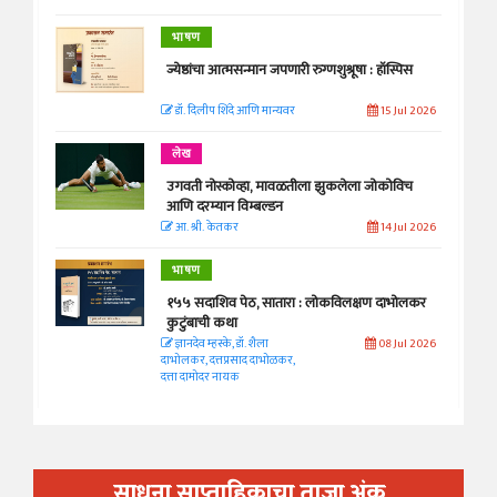
भाषण
ज्येष्ठांचा आत्मसन्मान जपणारी रुग्णशुश्रूषा : हॉस्पिस
डॉ. दिलीप शिंदे आणि मान्यवर
15 Jul 2026
लेख
उगवती नोस्कोव्हा, मावळतीला झुकलेला जोकोविच
आणि दरम्यान विम्बल्डन
आ. श्री. केतकर
14 Jul 2026
भाषण
१५५ सदाशिव पेठ, सातारा : लोकविलक्षण दाभोलकर
कुटुंबाची कथा
ज्ञानदेव म्हस्के, डॉ. शैला
08 Jul 2026
दाभोलकर, दत्तप्रसाद दाभोळकर,
दत्ता दामोदर नायक
साधना साप्ताहिकाचा ताजा अंक