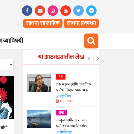
साधना साप्ताहिक
साधना प्रकाशन
च्याविषयी
या आठवड्यातील लेख
पत्र
न्मान जपणारी
एक सक्षम आणि जागतिक
्पिस
दर्जाची शिक्षणव्यवस्था ही
काळाची गरज आहे
आणि मान्यवर
शशी थरूर
31 Jul 2026
लेख
ा, मावळतीला
जम्मू-काश्मीरला राज्याचा
विच आणि
दर्जा देण्यासंदर्भात फोल
्नांची
ठरलेली आश्वासनं
रामचंद्र गुहा