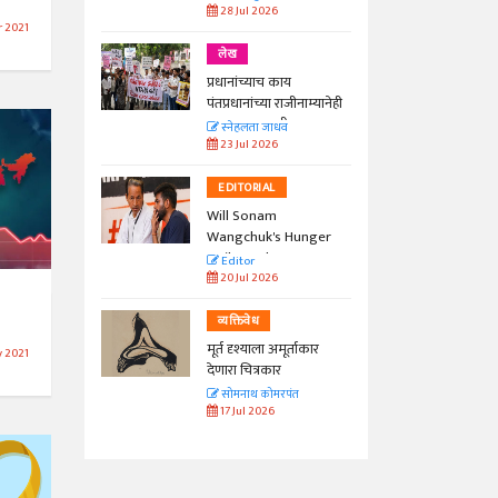
28 Jul 2026
r 2021
लेख
प्रधानांच्याच काय
पंतप्रधानांच्या राजीनाम्यानेही
प्रश्न सुटणार नाही, पण...
स्नेहलता जाधव
23 Jul 2026
EDITORIAL
Will Sonam
Wangchuk's Hunger
Strike Make a
Editor
Difference?
20 Jul 2026
व्यक्तिवेध
मूर्त दृश्याला अमूर्ताकार
y 2021
देणारा चित्रकार
सोमनाथ कोमरपंत
17 Jul 2026