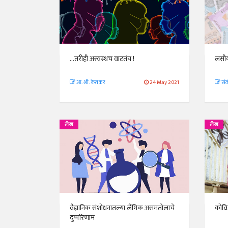
...तरीही अस्वस्थच वाटतंय !
लसीक
आ. श्री. केतकर
24 May 2021
संत
लेख
लेख
वैज्ञानिक संशोधनातल्या लैंगिक असमतोलाचे
कोवि
दुष्परिणाम