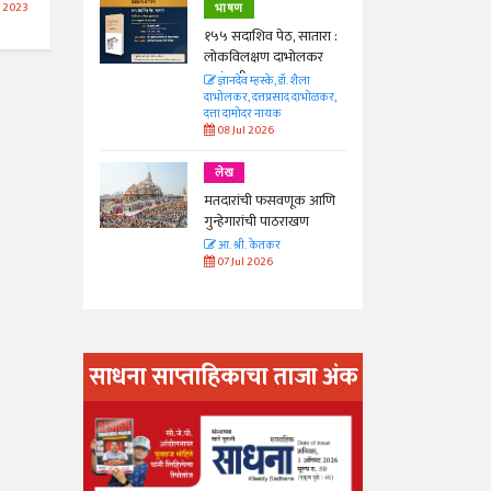
r 2023
भाषण
 सातारा :
१५५ सदाशिव पेठ, सातारा :
भोलकर
लोकविलक्षण दाभोलकर
कुटुंबाची कथा
. शैला
ज्ञानदेव म्हस्के, डॉ. शैला
द दाभोळकर,
दाभोलकर, दत्तप्रसाद दाभोळकर,
दत्ता दामोदर नायक
08 Jul 2026
लेख
णूक आणि
मतदारांची फसवणूक आणि
राखण
गुन्हेगारांची पाठराखण
आ. श्री. केतकर
07 Jul 2026
साधना साप्ताहिकाचा ताजा अंक
अंक वाचण्या