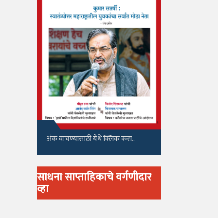
अंक वाचण्यासाठी येथे क्लिक करा..
साधना साप्ताहिकाचे वर्गणीदार
व्हा