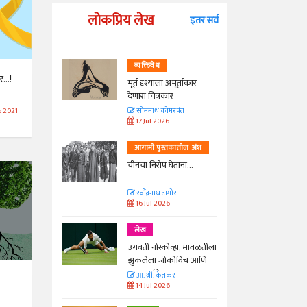
लोकप्रिय लेख
इतर सर्व
व्यक्तिवेध
...!
्ताकार
मूर्त दृश्याला अमूर्ताकार
देणारा चित्रकार
त
सोमनाथ कोमरपंत
p 2021
17 Jul 2026
तील अंश
आगामी पुस्तकातील अंश
ा...
चीनचा निरोप घेताना...
रवींद्रनाथ टागोर.
16 Jul 2026
लेख
ा, मावळतीला
उगवती नोस्कोव्हा, मावळतीला
विच आणि
झुकलेला जोकोविच आणि
दरम्यान विम्बल्डन
आ. श्री. केतकर
14 Jul 2026