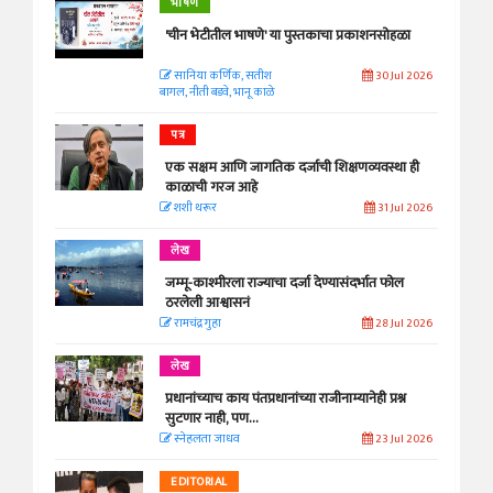
भाषण
'चीन भेटीतील भाषणे' या पुस्तकाचा प्रकाशनसोहळा
सानिया कर्णिक, सतीश
30 Jul 2026
बागल, नीती बडवे, भानू काळे
पत्र
एक सक्षम आणि जागतिक दर्जाची शिक्षणव्यवस्था ही
काळाची गरज आहे
शशी थरूर
31 Jul 2026
लेख
जम्मू-काश्मीरला राज्याचा दर्जा देण्यासंदर्भात फोल
ठरलेली आश्वासनं
रामचंद्र गुहा
28 Jul 2026
लेख
प्रधानांच्याच काय पंतप्रधानांच्या राजीनाम्यानेही प्रश्न
सुटणार नाही, पण...
स्नेहलता जाधव
23 Jul 2026
EDITORIAL