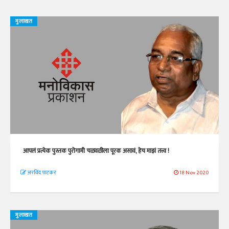
मुलाखत
आपलं प्रत्येक पुस्तक पुरोगामी चळवळीला पूरक असावं, हेच माझं तत्त्व !
अरविंद पाटकर
18 Nov 2020
मुलाखत