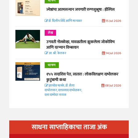
भाषण
ज्येष्ठांचा आत्मसन्मान जपणारी रुग्णशुश्रूषा : हॉस्पिस
डॉ. दिलीप शिंदे आणि मान्यवर
15 Jul 2026
लेख
उगवती नोस्कोव्हा, मावळतीला झुकलेला जोकोविच
आणि दरम्यान विम्बल्डन
आ. श्री. केतकर
14 Jul 2026
भाषण
१५५ सदाशिव पेठ, सातारा : लोकविलक्षण दाभोलकर
कुटुंबाची कथा
ज्ञानदेव म्हस्के, डॉ. शैला
08 Jul 2026
दाभोलकर, दत्तप्रसाद दाभोळकर,
दत्ता दामोदर नायक
साधना साप्ताहिकाचा ताजा अंक