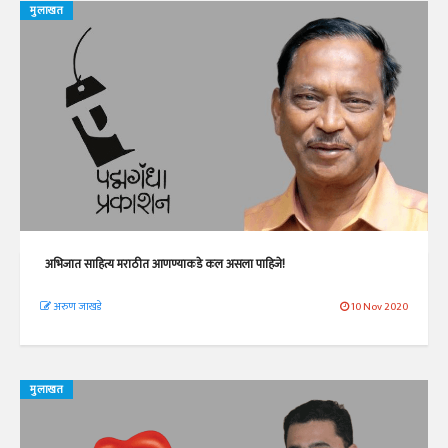
मुलाखत
अभिजात साहित्य मराठीत आणण्याकडे कल असला पाहिजे!
अरुण जाखडे
10 Nov 2020
मुलाखत