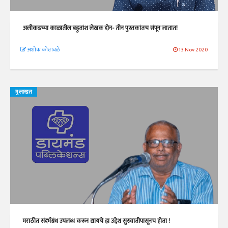
अलीकडच्या काळातील बहुतांश लेखक दोन- तीन पुस्तकांतच संपून जातात!
अशोक कोठावळे
13 Nov 2020
मुलाखत
मराठीत संदर्भग्रंथ उपलब्ध करून द्यायचे हा उद्देश सुरुवातीपासूनच होता !