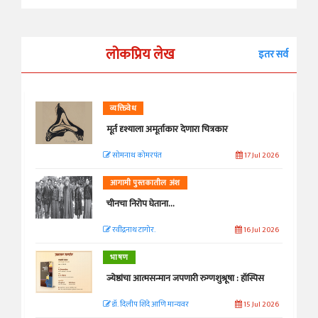
लोकप्रिय लेख
इतर सर्व
व्यक्तिवेध
मूर्त दृश्याला अमूर्ताकार देणारा चित्रकार
सोमनाथ कोमरपंत
17 Jul 2026
आगामी पुस्तकातील अंश
चीनचा निरोप घेताना...
रवींद्रनाथ टागोर.
16 Jul 2026
भाषण
ज्येष्ठांचा आत्मसन्मान जपणारी रुग्णशुश्रूषा : हॉस्पिस
डॉ. दिलीप शिंदे आणि मान्यवर
15 Jul 2026