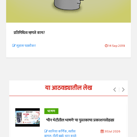
प्रतिनिधित्व म्हणजे काय?
सुहास पळशीकर
14 Sep 2019
या आठवड्यातील लेख
भाषण
'चीन भेटीतील भाषणे' या पुस्तकाचा प्रकाशनसोहळा
सानिया कर्णिक, सतीश
30 Jul 2026
बागल, नीती बडवे, भानू काळे