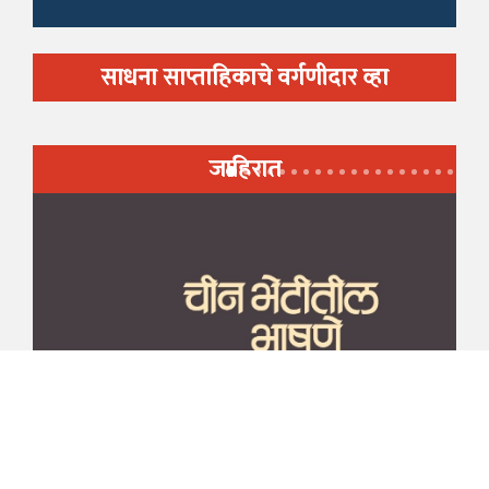
साधना साप्ताहिकाचे वर्गणीदार व्हा
जाहिरात