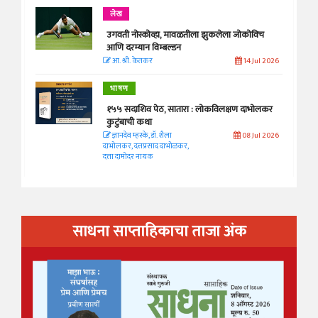
लेख
उगवती नोस्कोव्हा, मावळतीला झुकलेला जोकोविच
आणि दरम्यान विम्बल्डन
आ. श्री. केतकर
14 Jul 2026
भाषण
१५५ सदाशिव पेठ, सातारा : लोकविलक्षण दाभोलकर
कुटुंबाची कथा
ज्ञानदेव म्हस्के, डॉ. शैला
08 Jul 2026
दाभोलकर, दत्तप्रसाद दाभोळकर,
दत्ता दामोदर नायक
साधना साप्ताहिकाचा ताजा अंक