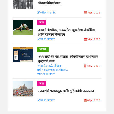
चीनचा निरोप घेताना...
रवींद्रनाथ टागोर.
16 Jul 2026
लेख
उगवती नोस्कोव्हा, मावळतीला झुकलेला जोकोविच
आणि दरम्यान विम्बल्डन
आ. श्री. केतकर
14 Jul 2026
भाषण
१५५ सदाशिव पेठ, सातारा : लोकविलक्षण दाभोलकर
कुटुंबाची कथा
ज्ञानदेव म्हस्के, डॉ. शैला
08 Jul 2026
दाभोलकर, दत्तप्रसाद दाभोळकर,
दत्ता दामोदर नायक
लेख
मतदारांची फसवणूक आणि गुन्हेगारांची पाठराखण
आ. श्री. केतकर
07 Jul 2026