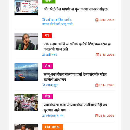
भाषण
'चीन भेटीतील भाषणे' या पुस्तकाचा प्रकाशनसोहळा
सानिया कर्णिक, सतीश
30 Jul 2026
बागल, नीती बडवे, भानू काळे
पत्र
एक सक्षम आणि जागतिक दर्जाची शिक्षणव्यवस्था ही
काळाची गरज आहे
शशी थरूर
31 Jul 2026
लेख
जम्मू-काश्मीरला राज्याचा दर्जा देण्यासंदर्भात फोल
ठरलेली आश्वासनं
रामचंद्र गुहा
28 Jul 2026
लेख
प्रधानांच्याच काय पंतप्रधानांच्या राजीनाम्यानेही प्रश्न
सुटणार नाही, पण...
स्नेहलता जाधव
23 Jul 2026
EDITORIAL