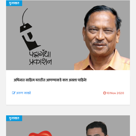
मुलाखत
अभिजात साहित्य मराठीत आणण्याकडे कल असला पाहिजे!
अरुण जाखडे
10 Nov 2020
मुलाखत