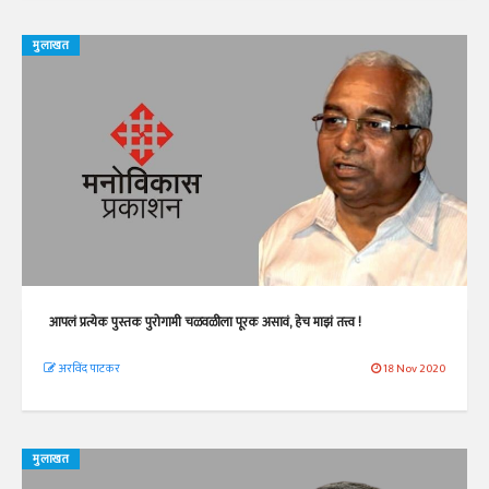
मुलाखत
आपलं प्रत्येक पुस्तक पुरोगामी चळवळीला पूरक असावं, हेच माझं तत्त्व !
अरविंद पाटकर
18 Nov 2020
मुलाखत