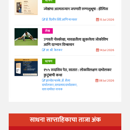
भाषण
ज्येष्ठांचा आत्मसन्मान जपणारी रुग्णशुश्रूषा : हॉस्पिस
डॉ. दिलीप शिंदे आणि मान्यवर
15 Jul 2026
लेख
उगवती नोस्कोव्हा, मावळतीला झुकलेला जोकोविच
आणि दरम्यान विम्बल्डन
आ. श्री. केतकर
14 Jul 2026
भाषण
१५५ सदाशिव पेठ, सातारा : लोकविलक्षण दाभोलकर
कुटुंबाची कथा
ज्ञानदेव म्हस्के, डॉ. शैला
08 Jul 2026
दाभोलकर, दत्तप्रसाद दाभोळकर,
दत्ता दामोदर नायक
साधना साप्ताहिकाचा ताजा अंक