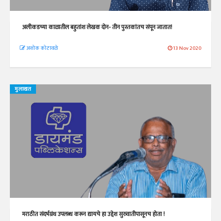
अलीकडच्या काळातील बहुतांश लेखक दोन- तीन पुस्तकांतच संपून जातात!
अशोक कोठावळे
13 Nov 2020
मुलाखत
मराठीत संदर्भग्रंथ उपलब्ध करून द्यायचे हा उद्देश सुरुवातीपासूनच होता !