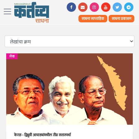
साधना साप्ताहिक
साधना प्रकाशन
लेख
केरळ - द्विध्रुवी आघाड्यांमधील तीव्र सत्तास्पर्धा