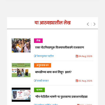
या आठवड्यातील लेख
लेख
एका पोटनिवडणूक विजयापलीकडचे राजकारण
केतनकुमार पाटील
04 Aug 2026
अनुभवकथन
बाभळीच्या बाया कसं लिहून झालं?
वनश्री वनकर
02 Aug 2026
भाषण
'चीन भेटीतील भाषणे' या पुस्तकाचा प्रकाशनसोहळा