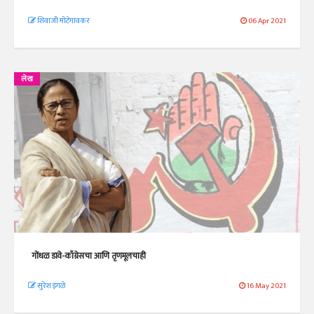
शिवाजी मोटेगावकर
06 Apr 2021
लेख
गोंधळ डावे-काँग्रेसचा आणि तृणमूलचाही
सुरेश इंगळे
16 May 2021