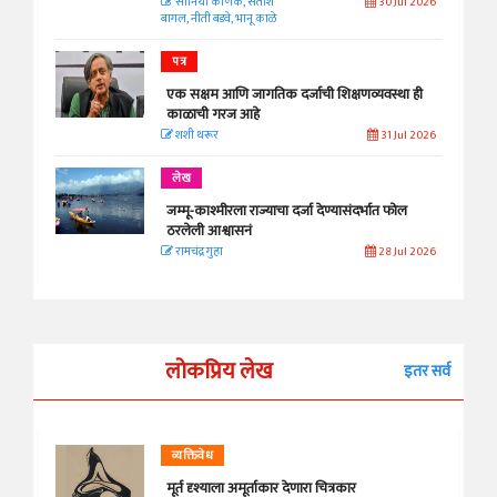
सानिया कर्णिक, सतीश
30 Jul 2026
बागल, नीती बडवे, भानू काळे
पत्र
एक सक्षम आणि जागतिक दर्जाची शिक्षणव्यवस्था ही
काळाची गरज आहे
शशी थरूर
31 Jul 2026
लेख
जम्मू-काश्मीरला राज्याचा दर्जा देण्यासंदर्भात फोल
ठरलेली आश्वासनं
रामचंद्र गुहा
28 Jul 2026
लोकप्रिय लेख
इतर सर्व
व्यक्तिवेध
मूर्त दृश्याला अमूर्ताकार देणारा चित्रकार