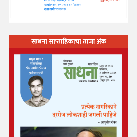
ज्ञानदेव म्हस्के, डॉ. शैला
08 Jul 2026
दाभोलकर, दत्तप्रसाद दाभोळकर,
दत्ता दामोदर नायक
साधना साप्ताहिकाचा ताजा अंक