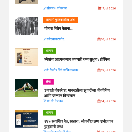
सोमनाथ कोमरपंत
17 Jul 2026
आगामी पुस्तकातील अंश
चीनचा निरोप घेताना...
रवींद्रनाथ टागोर.
16 Jul 2026
भाषण
ज्येष्ठांचा आत्मसन्मान जपणारी रुग्णशुश्रूषा : हॉस्पिस
डॉ. दिलीप शिंदे आणि मान्यवर
15 Jul 2026
लेख
उगवती नोस्कोव्हा, मावळतीला झुकलेला जोकोविच
आणि दरम्यान विम्बल्डन
आ. श्री. केतकर
14 Jul 2026
भाषण
१५५ सदाशिव पेठ, सातारा : लोकविलक्षण दाभोलकर
कुटुंबाची कथा