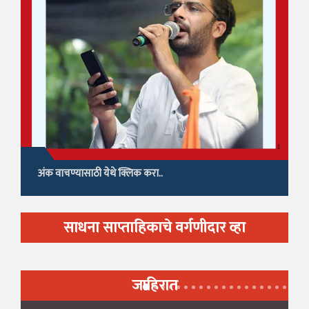
अंक वाचण्यासाठी येथे क्लिक करा..
साधना साप्ताहिकाचे वर्गणीदार व्हा
जाहिरात