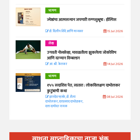
भाषण
ज्येष्ठांचा आत्मसन्मान जपणारी रुग्णशुश्रूषा : हॉस्पिस
डॉ. दिलीप शिंदे आणि मान्यवर
15 Jul 2026
लेख
उगवती नोस्कोव्हा, मावळतीला झुकलेला जोकोविच
आणि दरम्यान विम्बल्डन
आ. श्री. केतकर
14 Jul 2026
भाषण
१५५ सदाशिव पेठ, सातारा : लोकविलक्षण दाभोलकर
कुटुंबाची कथा
ज्ञानदेव म्हस्के, डॉ. शैला
08 Jul 2026
दाभोलकर, दत्तप्रसाद दाभोळकर,
दत्ता दामोदर नायक
साधना साप्ताहिकाचा ताजा अंक