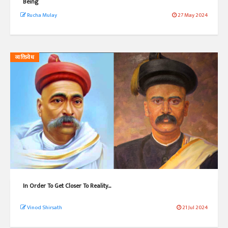
Being
Rucha Mulay
27 May 2024
व्यक्तिवेध
In Order To Get Closer To Reality...
Vinod Shirsath
21 Jul 2024