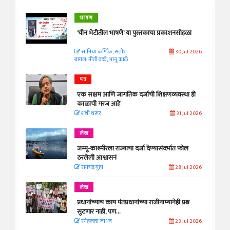
भाषण
'चीन भेटीतील भाषणे' या पुस्तकाचा प्रकाशनसोहळा
सानिया कर्णिक, सतीश
30 Jul 2026
बागल, नीती बडवे, भानू काळे
पत्र
एक सक्षम आणि जागतिक दर्जाची शिक्षणव्यवस्था ही
काळाची गरज आहे
शशी थरूर
31 Jul 2026
लेख
जम्मू-काश्मीरला राज्याचा दर्जा देण्यासंदर्भात फोल
ठरलेली आश्वासनं
रामचंद्र गुहा
28 Jul 2026
लेख
प्रधानांच्याच काय पंतप्रधानांच्या राजीनाम्यानेही प्रश्न
सुटणार नाही, पण...
स्नेहलता जाधव
23 Jul 2026