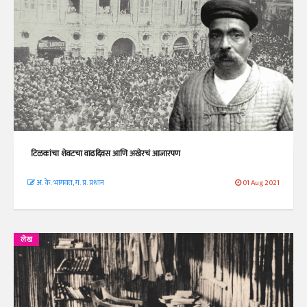
टिळकांचा शेवटचा वाढदिवस आणि अखेरचं आजारपण
अ. के. भागवत, ग. प्र. प्रधान
01 Aug 2021
लेख