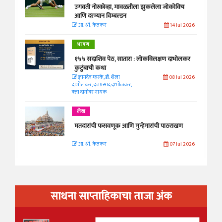
उगवती नोस्कोव्हा, मावळतीला झुकलेला जोकोविच
आणि दरम्यान विम्बल्डन
आ. श्री. केतकर
14 Jul 2026
भाषण
१५५ सदाशिव पेठ, सातारा : लोकविलक्षण दाभोलकर
कुटुंबाची कथा
ज्ञानदेव म्हस्के, डॉ. शैला
08 Jul 2026
दाभोलकर, दत्तप्रसाद दाभोळकर,
दत्ता दामोदर नायक
लेख
मतदारांची फसवणूक आणि गुन्हेगारांची पाठराखण
आ. श्री. केतकर
07 Jul 2026
साधना साप्ताहिकाचा ताजा अंक