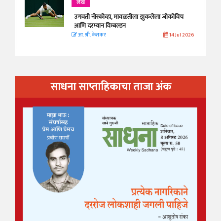
लेख
उगवती नोस्कोव्हा, मावळतीला झुकलेला जोकोविच
आणि दरम्यान विम्बल्डन
आ. श्री. केतकर
14 Jul 2026
साधना साप्ताहिकाचा ताजा अंक