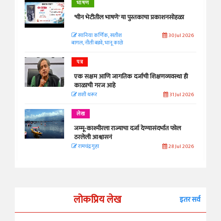
भाषण
'चीन भेटीतील भाषणे' या पुस्तकाचा प्रकाशनसोहळा
सानिया कर्णिक, सतीश
30 Jul 2026
बागल, नीती बडवे, भानू काळे
पत्र
एक सक्षम आणि जागतिक दर्जाची शिक्षणव्यवस्था ही
काळाची गरज आहे
शशी थरूर
31 Jul 2026
लेख
जम्मू-काश्मीरला राज्याचा दर्जा देण्यासंदर्भात फोल
ठरलेली आश्वासनं
रामचंद्र गुहा
28 Jul 2026
लोकप्रिय लेख
इतर सर्व