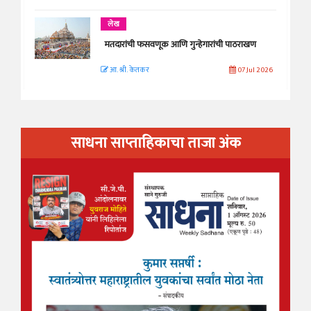
लेख
मतदारांची फसवणूक आणि गुन्हेगारांची पाठराखण
आ. श्री. केतकर
07 Jul 2026
साधना साप्ताहिकाचा ताजा अंक