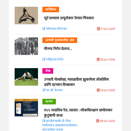
व्यक्तिवेध
मूर्त दृश्याला अमूर्ताकार देणारा चित्रकार
सोमनाथ कोमरपंत
17 Jul 2026
आगामी पुस्तकातील अंश
चीनचा निरोप घेताना...
रवींद्रनाथ टागोर.
16 Jul 2026
लेख
उगवती नोस्कोव्हा, मावळतीला झुकलेला जोकोविच
आणि दरम्यान विम्बल्डन
आ. श्री. केतकर
14 Jul 2026
भाषण
१५५ सदाशिव पेठ, सातारा : लोकविलक्षण दाभोलकर
कुटुंबाची कथा
ज्ञानदेव म्हस्के, डॉ. शैला
08 Jul 2026
दाभोलकर, दत्तप्रसाद दाभोळकर,
दत्ता दामोदर नायक