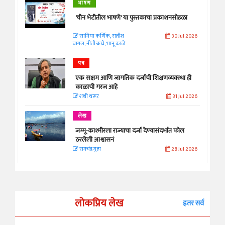
भाषण
'चीन भेटीतील भाषणे' या पुस्तकाचा प्रकाशनसोहळा
सानिया कर्णिक, सतीश
30 Jul 2026
बागल, नीती बडवे, भानू काळे
पत्र
एक सक्षम आणि जागतिक दर्जाची शिक्षणव्यवस्था ही
काळाची गरज आहे
शशी थरूर
31 Jul 2026
लेख
जम्मू-काश्मीरला राज्याचा दर्जा देण्यासंदर्भात फोल
ठरलेली आश्वासनं
रामचंद्र गुहा
28 Jul 2026
लोकप्रिय लेख
इतर सर्व