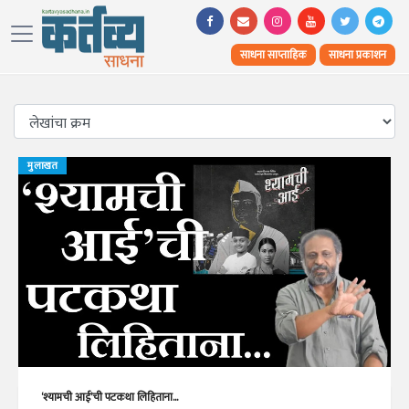
साधना साप्ताहिक
साधना प्रकाशन
मुलाखत
‘श्यामची आई’ची पटकथा लिहिताना...