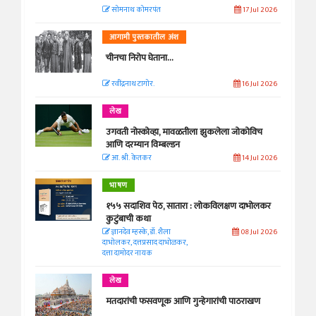
सोमनाथ कोमरपंत
17 Jul 2026
आगामी पुस्तकातील अंश
चीनचा निरोप घेताना...
रवींद्रनाथ टागोर.
16 Jul 2026
लेख
उगवती नोस्कोव्हा, मावळतीला झुकलेला जोकोविच
आणि दरम्यान विम्बल्डन
आ. श्री. केतकर
14 Jul 2026
भाषण
१५५ सदाशिव पेठ, सातारा : लोकविलक्षण दाभोलकर
कुटुंबाची कथा
ज्ञानदेव म्हस्के, डॉ. शैला
08 Jul 2026
दाभोलकर, दत्तप्रसाद दाभोळकर,
दत्ता दामोदर नायक
लेख
मतदारांची फसवणूक आणि गुन्हेगारांची पाठराखण