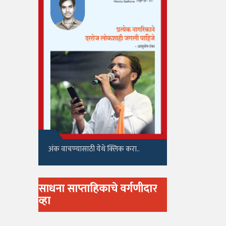
अंक वाचण्यासाठी येथे क्लिक करा..
साधना साप्ताहिकाचे वर्गणीदार
व्हा