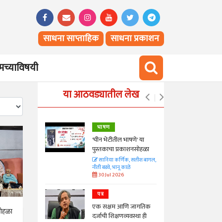
साधना साप्ताहिक
साधना प्रकाशन
च्याविषयी
या आठवड्यातील लेख
भाषण
्ताकार
'चीन भेटीतील भाषणे' या
पुस्तकाचा प्रकाशनसोहळा
त
सानिया कर्णिक, सतीश बागल,
नीती बडवे, भानू काळे
30 Jul 2026
पत्र
न्मान जपणारी
एक सक्षम आणि जागतिक
्पिस
 सोहळा
दर्जाची शिक्षणव्यवस्था ही
आणि मान्यवर