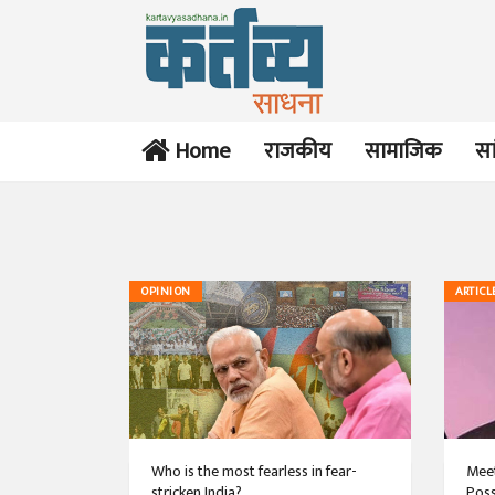
Home
राजकीय
सामाजिक
सा
OPINION
ARTICL
Who is the most fearless in fear-
Meet
stricken India?
Poss