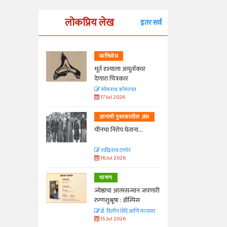
लोकप्रिय लेख
इतर सर्व
व्यक्तिवेध
्ताकार
मूर्त दृश्याला अमूर्ताकार
देणारा चित्रकार
त
सोमनाथ कोमरपंत
17 Jul 2026
तील अंश
आगामी पुस्तकातील अंश
ा...
चीनचा निरोप घेताना...
रवींद्रनाथ टागोर.
16 Jul 2026
भाषण
न्मान जपणारी
ज्येष्ठांचा आत्मसन्मान जपणारी
्पिस
रुग्णशुश्रूषा : हॉस्पिस
आणि मान्यवर
डॉ. दिलीप शिंदे आणि मान्यवर
15 Jul 2026