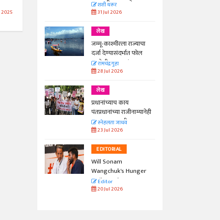
काळाची गरज आहे
शशी थरूर
31 Jul 2026
l 2025
लेख
जम्मू-काश्मीरला राज्याचा
दर्जा देण्यासंदर्भात फोल
ठरलेली आश्वासनं
रामचंद्र गुहा
28 Jul 2026
लेख
प्रधानांच्याच काय
पंतप्रधानांच्या राजीनाम्यानेही
प्रश्न सुटणार नाही, पण...
स्नेहलता जाधव
23 Jul 2026
EDITORIAL
Will Sonam
Wangchuk's Hunger
Strike Make a
Editor
Difference?
20 Jul 2026