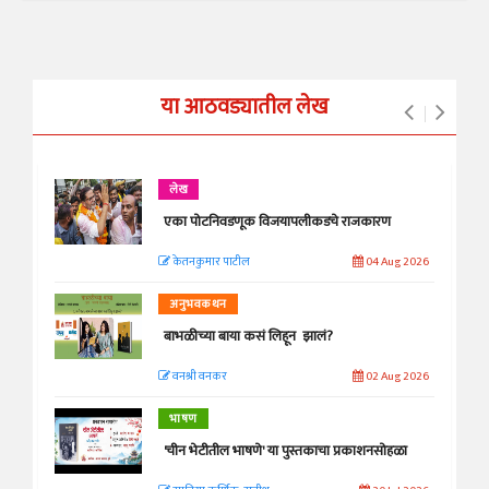
या आठवड्यातील लेख
लेख
एका पोटनिवडणूक विजयापलीकडचे राजकारण
केतनकुमार पाटील
04 Aug 2026
अनुभवकथन
बाभळीच्या बाया कसं लिहून झालं?
वनश्री वनकर
02 Aug 2026
भाषण
'चीन भेटीतील भाषणे' या पुस्तकाचा प्रकाशनसोहळा