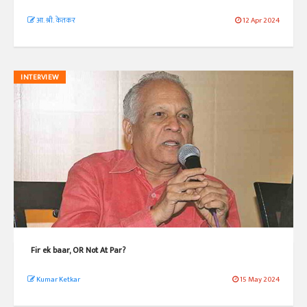
आ. श्री. केतकर
12 Apr 2024
INTERVIEW
Fir ek baar, OR Not At Par?
Kumar Ketkar
15 May 2024