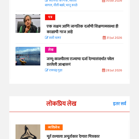
सानिया कर्णिक, सतीश
30 Jul 2026
बागल, नीती बडवे, भानू काळे
पत्र
एक सक्षम आणि जागतिक दर्जाची शिक्षणव्यवस्था ही
काळाची गरज आहे
शशी थरूर
31 Jul 2026
लेख
जम्मू-काश्मीरला राज्याचा दर्जा देण्यासंदर्भात फोल
ठरलेली आश्वासनं
रामचंद्र गुहा
28 Jul 2026
लोकप्रिय लेख
इतर सर्व
व्यक्तिवेध
मूर्त दृश्याला अमूर्ताकार देणारा चित्रकार