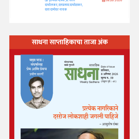
ज्ञानदेव म्हस्के, डॉ. शैला
08 Jul 2026
दाभोलकर, दत्तप्रसाद दाभोळकर,
दत्ता दामोदर नायक
साधना साप्ताहिकाचा ताजा अंक