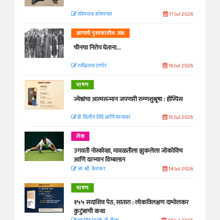
सोमनाथ कोमरपंत
17 Jul 2026
आगामी पुस्तकातील अंश
चीनचा निरोप घेताना...
रवींद्रनाथ टागोर.
16 Jul 2026
भाषण
ज्येष्ठांचा आत्मसन्मान जपणारी रुग्णशुश्रूषा : हॉस्पिस
डॉ. दिलीप शिंदे आणि मान्यवर
15 Jul 2026
लेख
उगवती नोस्कोव्हा, मावळतीला झुकलेला जोकोविच
आणि दरम्यान विम्बल्डन
आ. श्री. केतकर
14 Jul 2026
भाषण
१५५ सदाशिव पेठ, सातारा : लोकविलक्षण दाभोलकर
कुटुंबाची कथा