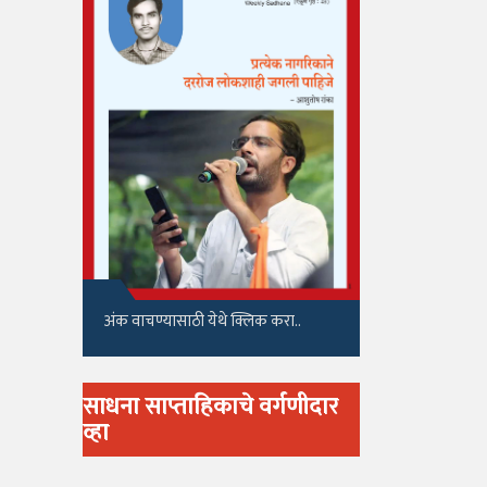
अंक वाचण्यासाठी येथे क्लिक करा..
साधना साप्ताहिकाचे वर्गणीदार
व्हा