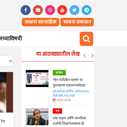
साधना साप्ताहिक
साधना प्रकाशन
च्याविषयी
या आठवड्यातील लेख
भाषण
्ताकार
'चीन भेटीतील भाषणे' या
पुस्तकाचा प्रकाशनसोहळा
त
सानिया कर्णिक, सतीश बागल,
नीती बडवे, भानू काळे
30 Jul 2026
पत्र
न्मान जपणारी
एक सक्षम आणि जागतिक
्पिस
The
दर्जाची शिक्षणव्यवस्था ही
आणि मान्यवर