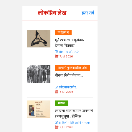
लोकप्रिय लेख
इतर सर्व
व्यक्तिवेध
्ताकार
मूर्त दृश्याला अमूर्ताकार
देणारा चित्रकार
त
सोमनाथ कोमरपंत
17 Jul 2026
तील अंश
आगामी पुस्तकातील अंश
ा...
चीनचा निरोप घेताना...
रवींद्रनाथ टागोर.
16 Jul 2026
भाषण
न्मान जपणारी
ज्येष्ठांचा आत्मसन्मान जपणारी
्पिस
रुग्णशुश्रूषा : हॉस्पिस
आणि मान्यवर
डॉ. दिलीप शिंदे आणि मान्यवर
15 Jul 2026