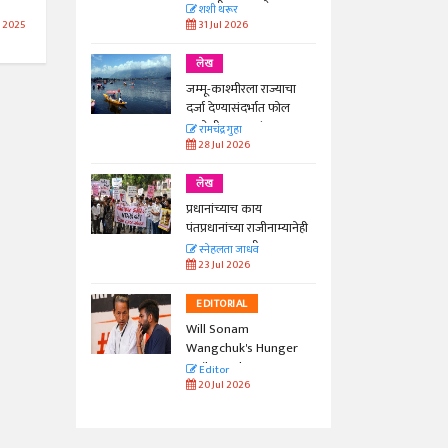
काळाची गरज आहे
शशी थरूर
31 Jul 2026
n 2025
लेख
जम्मू-काश्मीरला राज्याचा
दर्जा देण्यासंदर्भात फोल
ठरलेली आश्वासनं
रामचंद्र गुहा
28 Jul 2026
लेख
प्रधानांच्याच काय
पंतप्रधानांच्या राजीनाम्यानेही
प्रश्न सुटणार नाही, पण...
स्नेहलता जाधव
23 Jul 2026
EDITORIAL
Will Sonam
Wangchuk's Hunger
Strike Make a
Editor
Difference?
20 Jul 2026