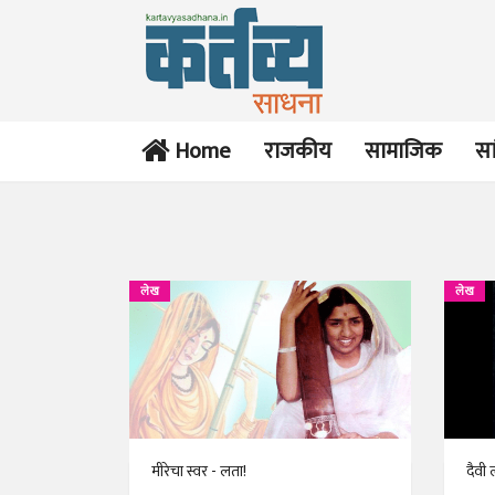
Home
राजकीय
सामाजिक
सा
लेख
लेख
मीरेचा स्वर - लता!
दैवी