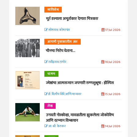
व्यक्तिवेध
मूर्त दृश्याला अमूर्ताकार देणारा चित्रकार
सोमनाथ कोमरपंत
17 Jul 2026
आगामी पुस्तकातील अंश
चीनचा निरोप घेताना...
रवींद्रनाथ टागोर.
16 Jul 2026
भाषण
ज्येष्ठांचा आत्मसन्मान जपणारी रुग्णशुश्रूषा : हॉस्पिस
डॉ. दिलीप शिंदे आणि मान्यवर
15 Jul 2026
लेख
उगवती नोस्कोव्हा, मावळतीला झुकलेला जोकोविच
आणि दरम्यान विम्बल्डन
आ. श्री. केतकर
14 Jul 2026