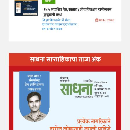
भाषण
१५५ सदाशिव पेठ, सातारा : लोकविलक्षण दाभोलकर
कुटुंबाची कथा
ज्ञानदेव म्हस्के, डॉ. शैला
08 Jul 2026
दाभोलकर, दत्तप्रसाद दाभोळकर,
दत्ता दामोदर नायक
साधना साप्ताहिकाचा ताजा अंक