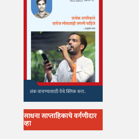
अंक वाचण्यासाठी येथे क्लिक करा..
साधना साप्ताहिकाचे वर्गणीदार
व्हा