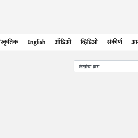
ंस्कृतिक
English
ऑडिओ
व्हिडिओ
संकीर्ण
आम
भाषण
व्यक्तिवेध
'चीन भेटीतील भाषणे' या
मूर्त दृश्याला अमूर
पुस्तकाचा प्रकाशनसोहळा
देणारा चित्रकार
सानिया कर्णिक, सतीश बागल,
सोमनाथ कोमरपं
नीती बडवे, भानू काळे
17 Jul 2026
30 Jul 2026
भाषण
पत्र
ज्येष्ठांचा आत्मस
एक सक्षम आणि जागतिक
रुग्णशुश्रूषा : हॉस
दर्जाची शिक्षणव्यवस्था ही
डॉ. दिलीप शिंदे 