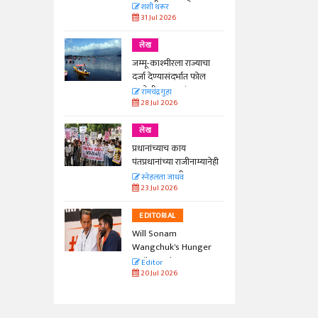
काळाची गरज आहे
शशी थरूर
31 Jul 2026
लेख
जम्मू-काश्मीरला राज्याचा
दर्जा देण्यासंदर्भात फोल
ठरलेली आश्वासनं
रामचंद्र गुहा
28 Jul 2026
लेख
प्रधानांच्याच काय
पंतप्रधानांच्या राजीनाम्यानेही
प्रश्न सुटणार नाही, पण...
स्नेहलता जाधव
23 Jul 2026
EDITORIAL
Will Sonam
Wangchuk's Hunger
Strike Make a
Editor
Difference?
20 Jul 2026