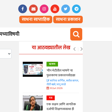
साधना साप्ताहिक
साधना प्रकाशन
च्याविषयी
या आठवड्यातील लेख
भाषण
्ताकार
'चीन भेटीतील भाषणे' या
पुस्तकाचा प्रकाशनसोहळा
त
सानिया कर्णिक, सतीश बागल,
नीती बडवे, भानू काळे
30 Jul 2026
पत्र
न्मान जपणारी
एक सक्षम आणि जागतिक
्पिस
दर्जाची शिक्षणव्यवस्था ही
आणि मान्यवर