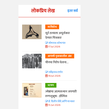
लोकप्रिय लेख
इतर सर्व
व्यक्तिवेध
्ताकार
मूर्त दृश्याला अमूर्ताकार
देणारा चित्रकार
त
सोमनाथ कोमरपंत
17 Jul 2026
तील अंश
आगामी पुस्तकातील अंश
ा...
चीनचा निरोप घेताना...
रवींद्रनाथ टागोर.
16 Jul 2026
भाषण
न्मान जपणारी
ज्येष्ठांचा आत्मसन्मान जपणारी
्पिस
रुग्णशुश्रूषा : हॉस्पिस
आणि मान्यवर
डॉ. दिलीप शिंदे आणि मान्यवर
15 Jul 2026