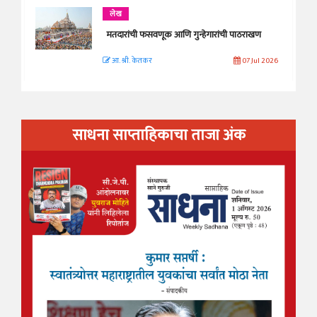
लेख
मतदारांची फसवणूक आणि गुन्हेगारांची पाठराखण
आ. श्री. केतकर
07 Jul 2026
साधना साप्ताहिकाचा ताजा अंक