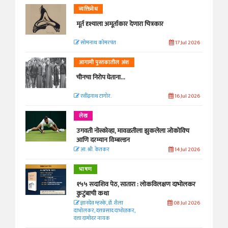
व्यक्तिवेध
मूर्त दृश्याला अमूर्ताकार देणारा चित्रकार
सोमनाथ कोमरपंत
17 Jul 2026
आगामी पुस्तकातील अंश
चीनचा निरोप घेताना...
रवींद्रनाथ टागोर.
16 Jul 2026
लेख
उगवती नोस्कोव्हा, मावळतीला झुकलेला जोकोविच
आणि दरम्यान विम्बल्डन
आ. श्री. केतकर
14 Jul 2026
भाषण
१५५ सदाशिव पेठ, सातारा : लोकविलक्षण दाभोलकर
कुटुंबाची कथा
ज्ञानदेव म्हस्के, डॉ. शैला
08 Jul 2026
दाभोलकर, दत्तप्रसाद दाभोळकर,
दत्ता दामोदर नायक