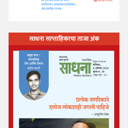
ज्ञानदेव म्हस्के, डॉ. शैला
08 Jul 2026
दाभोलकर, दत्तप्रसाद दाभोळकर,
दत्ता दामोदर नायक
साधना साप्ताहिकाचा ताजा अंक