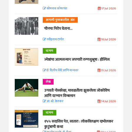
सोमनाथ कोमरपंत
17 Jul 2026
आगामी पुस्तकातील अंश
चीनचा निरोप घेताना...
रवींद्रनाथ टागोर.
16 Jul 2026
भाषण
ज्येष्ठांचा आत्मसन्मान जपणारी रुग्णशुश्रूषा : हॉस्पिस
डॉ. दिलीप शिंदे आणि मान्यवर
15 Jul 2026
लेख
उगवती नोस्कोव्हा, मावळतीला झुकलेला जोकोविच
आणि दरम्यान विम्बल्डन
आ. श्री. केतकर
14 Jul 2026
भाषण
१५५ सदाशिव पेठ, सातारा : लोकविलक्षण दाभोलकर
कुटुंबाची कथा