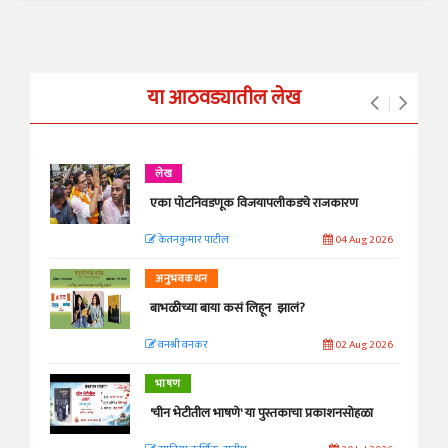
या आठवड्यातील लेख
लेख
एका पोटनिवडणूक विजयापलीकडचे राजकारण
केतनकुमार पाटील
04 Aug 2026
अनुभवकथन
बाभळीच्या बाया कसं लिहून झालं?
वनश्री वनकर
02 Aug 2026
भाषण
'चीन भेटीतील भाषणे' या पुस्तकाचा प्रकाशनसोहळा