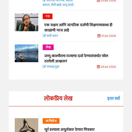
सानिया कर्णिक, सतीश
30 Jul 2026
बागल, नीती बडवे, भानू काळे
पत्र
एक सक्षम आणि जागतिक दर्जाची शिक्षणव्यवस्था ही
काळाची गरज आहे
शशी थरूर
31 Jul 2026
लेख
जम्मू-काश्मीरला राज्याचा दर्जा देण्यासंदर्भात फोल
ठरलेली आश्वासनं
रामचंद्र गुहा
28 Jul 2026
लोकप्रिय लेख
इतर सर्व
व्यक्तिवेध
मूर्त दृश्याला अमूर्ताकार देणारा चित्रकार