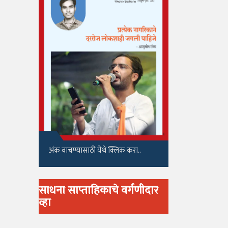
अंक वाचण्यासाठी येथे क्लिक करा..
साधना साप्ताहिकाचे वर्गणीदार
व्हा