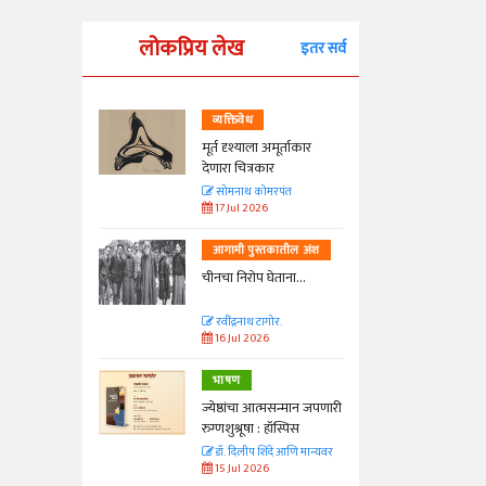
लोकप्रिय लेख
इतर सर्व
व्यक्तिवेध
्ताकार
मूर्त दृश्याला अमूर्ताकार
देणारा चित्रकार
त
सोमनाथ कोमरपंत
17 Jul 2026
तील अंश
आगामी पुस्तकातील अंश
ा...
चीनचा निरोप घेताना...
रवींद्रनाथ टागोर.
16 Jul 2026
भाषण
न्मान जपणारी
ज्येष्ठांचा आत्मसन्मान जपणारी
्पिस
रुग्णशुश्रूषा : हॉस्पिस
आणि मान्यवर
डॉ. दिलीप शिंदे आणि मान्यवर
15 Jul 2026