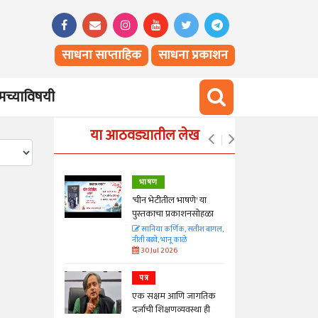
साधना साप्ताहिक
साधना प्रकाशन
च्याविषयी
या आठवड्यातील लेख
भाषण
्ताकार
'चीन भेटीतील भाषणे' या
पुस्तकाचा प्रकाशनसोहळा
त
सानिया कर्णिक, सतीश बागल,
नीती बडवे, भानू काळे
30 Jul 2026
पत्र
न्मान जपणारी
एक सक्षम आणि जागतिक
्पिस
दर्जाची शिक्षणव्यवस्था ही
आणि मान्यवर