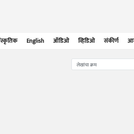
ंस्कृतिक
English
ऑडिओ
व्हिडिओ
संकीर्ण
आम
भाषण
व्यक्तिवेध
'चीन भेटीतील भाषणे' या
मूर्त दृश्याला अमूर
पुस्तकाचा प्रकाशनसोहळा
देणारा चित्रकार
सानिया कर्णिक, सतीश बागल,
सोमनाथ कोमरपं
नीती बडवे, भानू काळे
17 Jul 2026
30 Jul 2026
भाषण
पत्र
ज्येष्ठांचा आत्मस
एक सक्षम आणि जागतिक
रुग्णशुश्रूषा : हॉस
दर्जाची शिक्षणव्यवस्था ही
डॉ. दिलीप शिंदे 