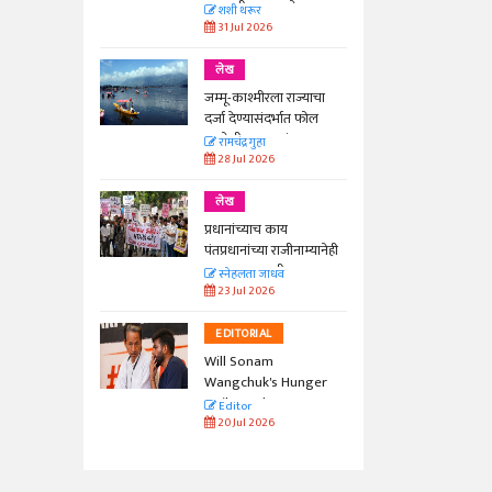
काळाची गरज आहे
शशी थरूर
31 Jul 2026
लेख
जम्मू-काश्मीरला राज्याचा
दर्जा देण्यासंदर्भात फोल
ठरलेली आश्वासनं
रामचंद्र गुहा
28 Jul 2026
लेख
प्रधानांच्याच काय
पंतप्रधानांच्या राजीनाम्यानेही
प्रश्न सुटणार नाही, पण...
स्नेहलता जाधव
23 Jul 2026
EDITORIAL
Will Sonam
Wangchuk's Hunger
Strike Make a
Editor
Difference?
20 Jul 2026