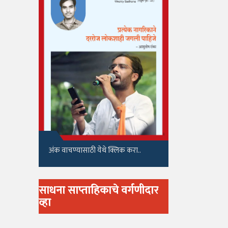
अंक वाचण्यासाठी येथे क्लिक करा..
साधना साप्ताहिकाचे वर्गणीदार
व्हा