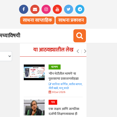
साधना साप्ताहिक
साधना प्रकाशन
च्याविषयी
या आठवड्यातील लेख
भाषण
्ताकार
'चीन भेटीतील भाषणे' या
पुस्तकाचा प्रकाशनसोहळा
त
सानिया कर्णिक, सतीश बागल,
नीती बडवे, भानू काळे
30 Jul 2026
पत्र
न्मान जपणारी
एक सक्षम आणि जागतिक
्पिस
दर्जाची शिक्षणव्यवस्था ही
आणि मान्यवर