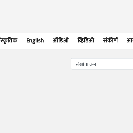
ंस्कृतिक
English
ऑडिओ
व्हिडिओ
संकीर्ण
आम
भाषण
व्यक्तिवेध
'चीन भेटीतील भाषणे' या
मूर्त दृश्याला अमूर
पुस्तकाचा प्रकाशनसोहळा
देणारा चित्रकार
सानिया कर्णिक, सतीश बागल,
सोमनाथ कोमरपं
नीती बडवे, भानू काळे
17 Jul 2026
30 Jul 2026
भाषण
पत्र
ज्येष्ठांचा आत्मस
एक सक्षम आणि जागतिक
रुग्णशुश्रूषा : हॉस
दर्जाची शिक्षणव्यवस्था ही
डॉ. दिलीप शिंदे 