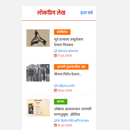
लोकप्रिय लेख
इतर सर्व
व्यक्तिवेध
्ताकार
मूर्त दृश्याला अमूर्ताकार
देणारा चित्रकार
त
सोमनाथ कोमरपंत
17 Jul 2026
तील अंश
आगामी पुस्तकातील अंश
ा...
चीनचा निरोप घेताना...
रवींद्रनाथ टागोर.
16 Jul 2026
भाषण
न्मान जपणारी
ज्येष्ठांचा आत्मसन्मान जपणारी
्पिस
रुग्णशुश्रूषा : हॉस्पिस
आणि मान्यवर
डॉ. दिलीप शिंदे आणि मान्यवर
15 Jul 2026