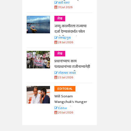
काळाची गरज आहे
शशी थरूर
31 Jul 2026
लेख
जम्मू-काश्मीरला राज्याचा
दर्जा देण्यासंदर्भात फोल
ठरलेली आश्वासनं
रामचंद्र गुहा
28 Jul 2026
लेख
प्रधानांच्याच काय
पंतप्रधानांच्या राजीनाम्यानेही
प्रश्न सुटणार नाही, पण...
स्नेहलता जाधव
23 Jul 2026
EDITORIAL
Will Sonam
Wangchuk's Hunger
Strike Make a
Editor
Difference?
20 Jul 2026