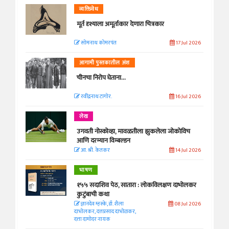
व्यक्तिवेध
मूर्त दृश्याला अमूर्ताकार देणारा चित्रकार
सोमनाथ कोमरपंत
17 Jul 2026
आगामी पुस्तकातील अंश
चीनचा निरोप घेताना...
रवींद्रनाथ टागोर.
16 Jul 2026
लेख
उगवती नोस्कोव्हा, मावळतीला झुकलेला जोकोविच
आणि दरम्यान विम्बल्डन
आ. श्री. केतकर
14 Jul 2026
भाषण
१५५ सदाशिव पेठ, सातारा : लोकविलक्षण दाभोलकर
कुटुंबाची कथा
ज्ञानदेव म्हस्के, डॉ. शैला
08 Jul 2026
दाभोलकर, दत्तप्रसाद दाभोळकर,
दत्ता दामोदर नायक