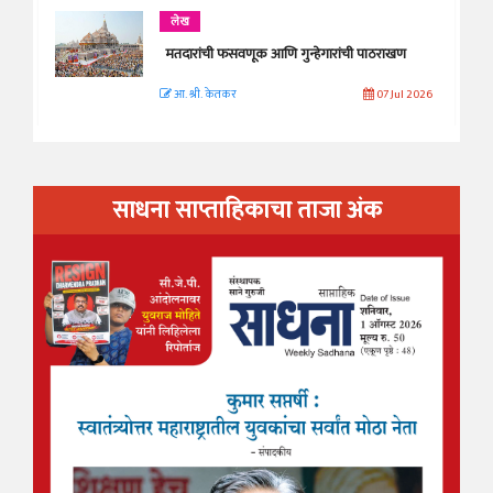
लेख
मतदारांची फसवणूक आणि गुन्हेगारांची पाठराखण
आ. श्री. केतकर
07 Jul 2026
साधना साप्ताहिकाचा ताजा अंक