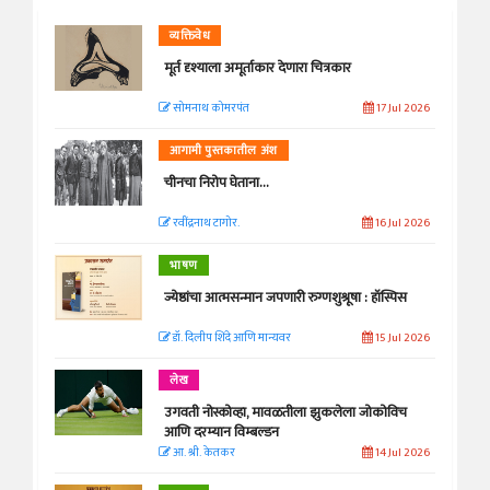
व्यक्तिवेध
मूर्त दृश्याला अमूर्ताकार देणारा चित्रकार
सोमनाथ कोमरपंत
17 Jul 2026
आगामी पुस्तकातील अंश
चीनचा निरोप घेताना...
रवींद्रनाथ टागोर.
16 Jul 2026
भाषण
ज्येष्ठांचा आत्मसन्मान जपणारी रुग्णशुश्रूषा : हॉस्पिस
डॉ. दिलीप शिंदे आणि मान्यवर
15 Jul 2026
लेख
उगवती नोस्कोव्हा, मावळतीला झुकलेला जोकोविच
आणि दरम्यान विम्बल्डन
आ. श्री. केतकर
14 Jul 2026