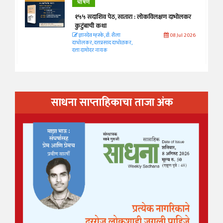
भाषण
१५५ सदाशिव पेठ, सातारा : लोकविलक्षण दाभोलकर
कुटुंबाची कथा
ज्ञानदेव म्हस्के, डॉ. शैला
08 Jul 2026
दाभोलकर, दत्तप्रसाद दाभोळकर,
दत्ता दामोदर नायक
साधना साप्ताहिकाचा ताजा अंक