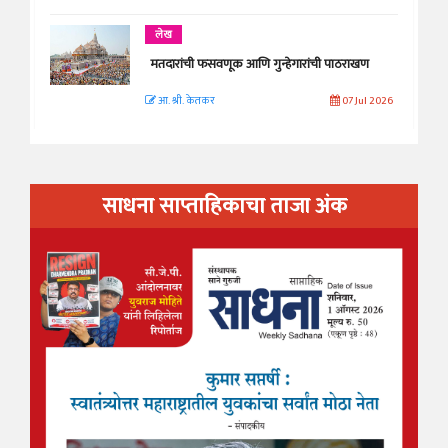
लेख
मतदारांची फसवणूक आणि गुन्हेगारांची पाठराखण
आ. श्री. केतकर
07 Jul 2026
साधना साप्ताहिकाचा ताजा अंक