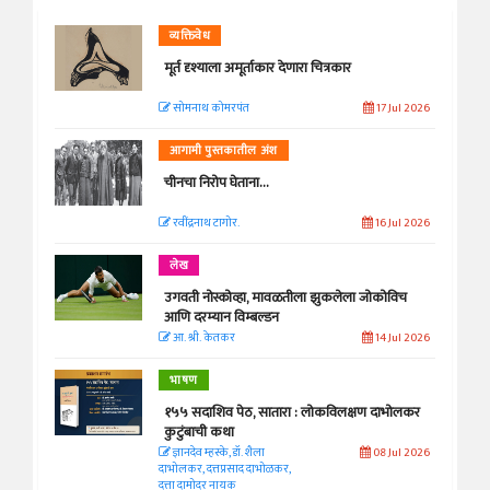
व्यक्तिवेध
मूर्त दृश्याला अमूर्ताकार देणारा चित्रकार
सोमनाथ कोमरपंत
17 Jul 2026
आगामी पुस्तकातील अंश
चीनचा निरोप घेताना...
रवींद्रनाथ टागोर.
16 Jul 2026
लेख
उगवती नोस्कोव्हा, मावळतीला झुकलेला जोकोविच
आणि दरम्यान विम्बल्डन
आ. श्री. केतकर
14 Jul 2026
भाषण
१५५ सदाशिव पेठ, सातारा : लोकविलक्षण दाभोलकर
कुटुंबाची कथा
ज्ञानदेव म्हस्के, डॉ. शैला
08 Jul 2026
दाभोलकर, दत्तप्रसाद दाभोळकर,
दत्ता दामोदर नायक