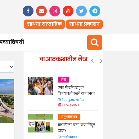
साधना साप्ताहिक
साधना प्रकाशन
च्याविषयी
या आठवड्यातील लेख
लेख
एका पोटनिवडणूक
ीनाम्यानेही
विजयापलीकडचे राजकारण
 पण...
केतनकुमार पाटील
04 Aug 2026
अनुभवकथन
बाभळीच्या बाया कसं लिहून
Hunger
झालं?
वनश्री वनकर