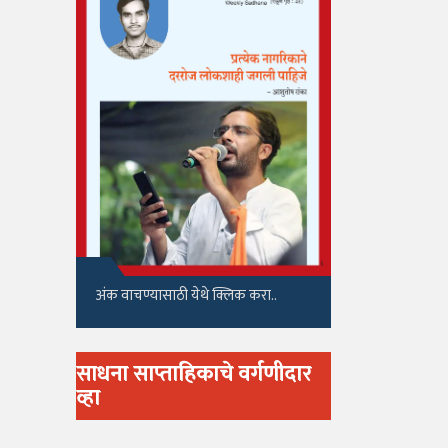
अंक वाचण्यासाठी येथे क्लिक करा..
साधना साप्ताहिकाचे वर्गणीदार
व्हा