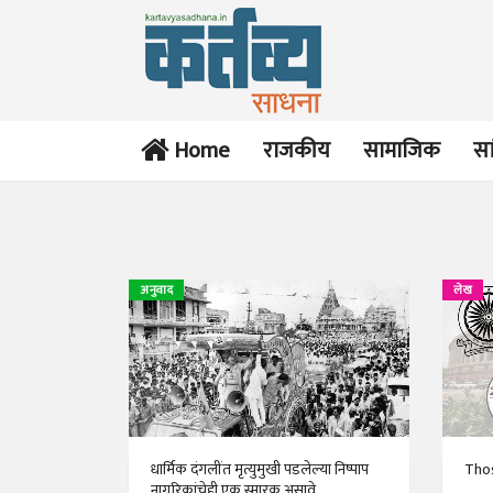
Home
राजकीय
सामाजिक
सा
अनुवाद
लेख
धार्मिक दंगलींत मृत्युमुखी पडलेल्या निष्पाप
Thos
नागरिकांचेही एक स्मारक असावे