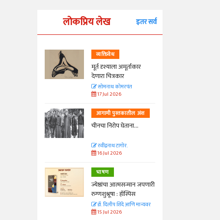
लोकप्रिय लेख
इतर सर्व
व्यक्तिवेध
्ताकार
मूर्त दृश्याला अमूर्ताकार
देणारा चित्रकार
त
सोमनाथ कोमरपंत
17 Jul 2026
तील अंश
आगामी पुस्तकातील अंश
ा...
चीनचा निरोप घेताना...
रवींद्रनाथ टागोर.
16 Jul 2026
भाषण
न्मान जपणारी
ज्येष्ठांचा आत्मसन्मान जपणारी
्पिस
रुग्णशुश्रूषा : हॉस्पिस
आणि मान्यवर
डॉ. दिलीप शिंदे आणि मान्यवर
15 Jul 2026