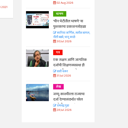
02 Aug 2026
l 2021
भाषण
'चीन भेटीतील भाषणे' या
पुस्तकाचा प्रकाशनसोहळा
सानिया कर्णिक, सतीश बागल,
नीती बडवे, भानू काळे
30 Jul 2026
पत्र
एक सक्षम आणि जागतिक
दर्जाची शिक्षणव्यवस्था ही
काळाची गरज आहे
शशी थरूर
31 Jul 2026
लेख
जम्मू-काश्मीरला राज्याचा
दर्जा देण्यासंदर्भात फोल
ठरलेली आश्वासनं
रामचंद्र गुहा
28 Jul 2026