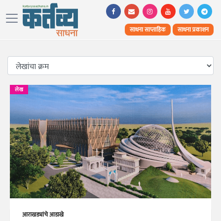
साधना साप्ताहिक
साधना प्रकाशन
लेख
आराखड्यांचे आडाखे