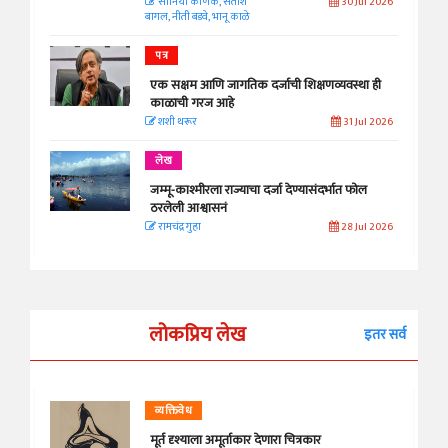
सानिया कर्णिक, सतीश
30 Jul 2026
बागल, नीती बडवे, भानू काळे
पत्र
एक सक्षम आणि जागतिक दर्जाची शिक्षणव्यवस्था ही
काळाची गरज आहे
शशी थरूर
31 Jul 2026
लेख
जम्मू-काश्मीरला राज्याचा दर्जा देण्यासंदर्भात फोल
ठरलेली आश्वासनं
रामचंद्र गुहा
28 Jul 2026
लोकप्रिय लेख
इतर सर्व
व्यक्तिवेध
मूर्त दृश्याला अमूर्ताकार देणारा चित्रकार