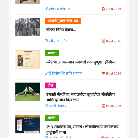
सोमनाथ कोमरपंत
17 Jul 2026
आगामी पुस्तकातील अंश
चीनचा निरोप घेताना...
रवींद्रनाथ टागोर.
16 Jul 2026
भाषण
ज्येष्ठांचा आत्मसन्मान जपणारी रुग्णशुश्रूषा : हॉस्पिस
डॉ. दिलीप शिंदे आणि मान्यवर
15 Jul 2026
लेख
उगवती नोस्कोव्हा, मावळतीला झुकलेला जोकोविच
आणि दरम्यान विम्बल्डन
आ. श्री. केतकर
14 Jul 2026
भाषण
१५५ सदाशिव पेठ, सातारा : लोकविलक्षण दाभोलकर
कुटुंबाची कथा