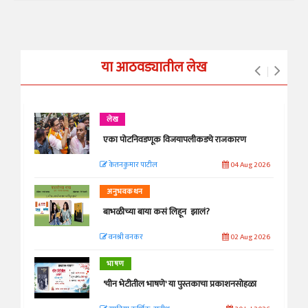
या आठवड्यातील लेख
लेख
एका पोटनिवडणूक विजयापलीकडचे राजकारण
केतनकुमार पाटील
04 Aug 2026
अनुभवकथन
बाभळीच्या बाया कसं लिहून झालं?
वनश्री वनकर
02 Aug 2026
भाषण
'चीन भेटीतील भाषणे' या पुस्तकाचा प्रकाशनसोहळा