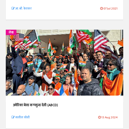
आ. श्री. केतकर
07 Jul 2021
लेख
अमेरिका बेस्ड कन्फ्युज्ड देसी (ABCD)
सलील जोशी
13 Aug 2024