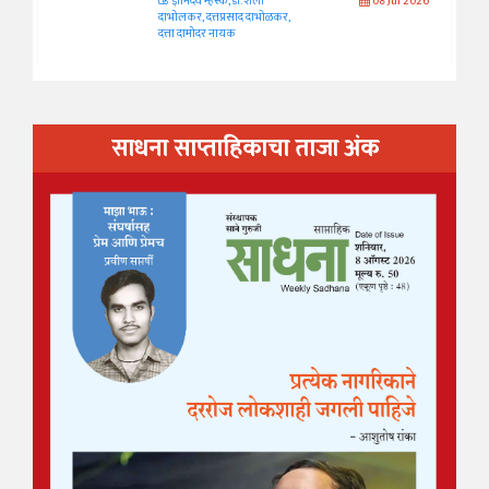
ज्ञानदेव म्हस्के, डॉ. शैला
08 Jul 2026
दाभोलकर, दत्तप्रसाद दाभोळकर,
दत्ता दामोदर नायक
साधना साप्ताहिकाचा ताजा अंक