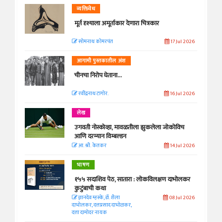
व्यक्तिवेध
मूर्त दृश्याला अमूर्ताकार देणारा चित्रकार
सोमनाथ कोमरपंत
17 Jul 2026
आगामी पुस्तकातील अंश
चीनचा निरोप घेताना...
रवींद्रनाथ टागोर.
16 Jul 2026
लेख
उगवती नोस्कोव्हा, मावळतीला झुकलेला जोकोविच
आणि दरम्यान विम्बल्डन
आ. श्री. केतकर
14 Jul 2026
भाषण
१५५ सदाशिव पेठ, सातारा : लोकविलक्षण दाभोलकर
कुटुंबाची कथा
ज्ञानदेव म्हस्के, डॉ. शैला
08 Jul 2026
दाभोलकर, दत्तप्रसाद दाभोळकर,
दत्ता दामोदर नायक