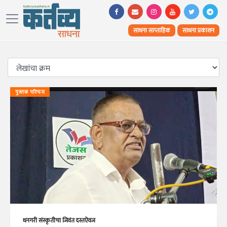
साधना साप्ताहिक
साधना प्रकाशन
पुस्तक परिचय
धनगरी संस्कृतीचा जिवंत दस्तऐवज