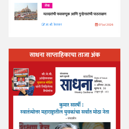
लेख
मतदारांची फसवणूक आणि गुन्हेगारांची पाठराखण
आ. श्री. केतकर
07 Jul 2026
साधना साप्ताहिकाचा ताजा अंक