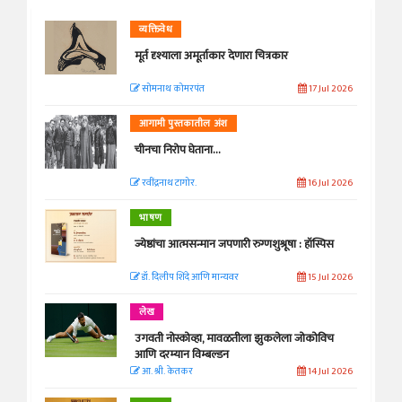
व्यक्तिवेध
मूर्त दृश्याला अमूर्ताकार देणारा चित्रकार
सोमनाथ कोमरपंत
17 Jul 2026
आगामी पुस्तकातील अंश
चीनचा निरोप घेताना...
रवींद्रनाथ टागोर.
16 Jul 2026
भाषण
ज्येष्ठांचा आत्मसन्मान जपणारी रुग्णशुश्रूषा : हॉस्पिस
डॉ. दिलीप शिंदे आणि मान्यवर
15 Jul 2026
लेख
उगवती नोस्कोव्हा, मावळतीला झुकलेला जोकोविच
आणि दरम्यान विम्बल्डन
आ. श्री. केतकर
14 Jul 2026