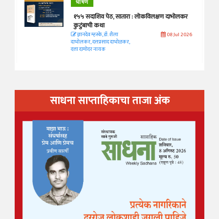
भाषण
१५५ सदाशिव पेठ, सातारा : लोकविलक्षण दाभोलकर
कुटुंबाची कथा
ज्ञानदेव म्हस्के, डॉ. शैला
08 Jul 2026
दाभोलकर, दत्तप्रसाद दाभोळकर,
दत्ता दामोदर नायक
साधना साप्ताहिकाचा ताजा अंक