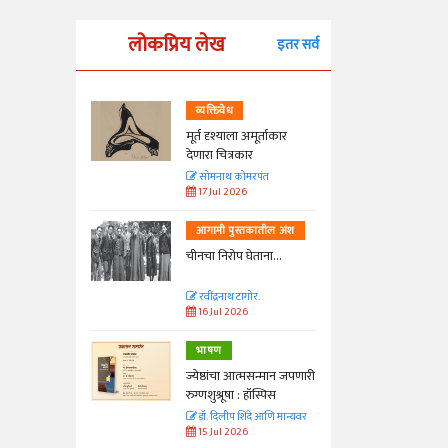
लोकप्रिय लेख
इतर सर्व
व्यक्तिवेध
्ताकार
मूर्त दृश्याला अमूर्ताकार
देणारा चित्रकार
त
सोमनाथ कोमरपंत
17 Jul 2026
तील अंश
आगामी पुस्तकातील अंश
ा...
चीनचा निरोप घेताना...
रवींद्रनाथ टागोर.
16 Jul 2026
भाषण
न्मान जपणारी
ज्येष्ठांचा आत्मसन्मान जपणारी
्पिस
रुग्णशुश्रूषा : हॉस्पिस
आणि मान्यवर
डॉ. दिलीप शिंदे आणि मान्यवर
15 Jul 2026