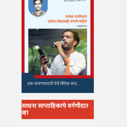
अंक वाचण्यासाठी येथे क्लिक करा..
साधना साप्ताहिकाचे वर्गणीदार
व्हा