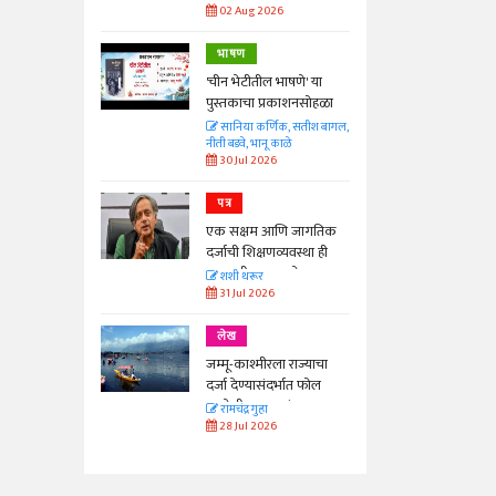
02 Aug 2026
भाषण
'चीन भेटीतील भाषणे' या
पुस्तकाचा प्रकाशनसोहळा
सानिया कर्णिक, सतीश बागल,
नीती बडवे, भानू काळे
30 Jul 2026
पत्र
एक सक्षम आणि जागतिक
दर्जाची शिक्षणव्यवस्था ही
काळाची गरज आहे
शशी थरूर
31 Jul 2026
लेख
जम्मू-काश्मीरला राज्याचा
दर्जा देण्यासंदर्भात फोल
ठरलेली आश्वासनं
रामचंद्र गुहा
28 Jul 2026