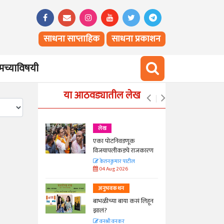
साधना साप्ताहिक
साधना प्रकाशन
च्याविषयी
या आठवड्यातील लेख
लेख
एका पोटनिवडणूक
ीनाम्यानेही
विजयापलीकडचे राजकारण
 पण...
केतनकुमार पाटील
04 Aug 2026
अनुभवकथन
बाभळीच्या बाया कसं लिहून
Hunger
झालं?
वनश्री वनकर