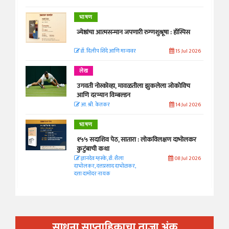
भाषण
ज्येष्ठांचा आत्मसन्मान जपणारी रुग्णशुश्रूषा : हॉस्पिस
डॉ. दिलीप शिंदे आणि मान्यवर
15 Jul 2026
लेख
उगवती नोस्कोव्हा, मावळतीला झुकलेला जोकोविच
आणि दरम्यान विम्बल्डन
आ. श्री. केतकर
14 Jul 2026
भाषण
१५५ सदाशिव पेठ, सातारा : लोकविलक्षण दाभोलकर
कुटुंबाची कथा
ज्ञानदेव म्हस्के, डॉ. शैला
08 Jul 2026
दाभोलकर, दत्तप्रसाद दाभोळकर,
दत्ता दामोदर नायक
साधना साप्ताहिकाचा ताजा अंक