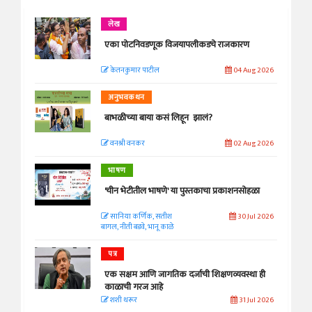
लेख
एका पोटनिवडणूक विजयापलीकडचे राजकारण
केतनकुमार पाटील
04 Aug 2026
अनुभवकथन
बाभळीच्या बाया कसं लिहून झालं?
वनश्री वनकर
02 Aug 2026
भाषण
'चीन भेटीतील भाषणे' या पुस्तकाचा प्रकाशनसोहळा
सानिया कर्णिक, सतीश
30 Jul 2026
बागल, नीती बडवे, भानू काळे
पत्र
एक सक्षम आणि जागतिक दर्जाची शिक्षणव्यवस्था ही
काळाची गरज आहे
शशी थरूर
31 Jul 2026