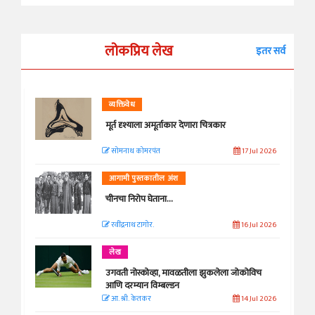
लोकप्रिय लेख
इतर सर्व
व्यक्तिवेध
मूर्त दृश्याला अमूर्ताकार देणारा चित्रकार
सोमनाथ कोमरपंत
17 Jul 2026
आगामी पुस्तकातील अंश
चीनचा निरोप घेताना...
रवींद्रनाथ टागोर.
16 Jul 2026
लेख
उगवती नोस्कोव्हा, मावळतीला झुकलेला जोकोविच
आणि दरम्यान विम्बल्डन
आ. श्री. केतकर
14 Jul 2026