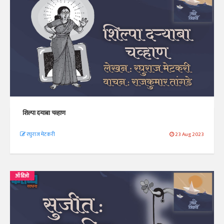
शिल्पा दऱ्याबा चव्हाण
रघुराज मेटकरी
23 Aug 2023
ऑडिओ