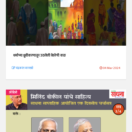
धर्माच्या ध्रुवीकरणातून उठलेली वेदनेची कळ
चंद्रकांत वानखडे
04 Mar 2024
ऑडिओ