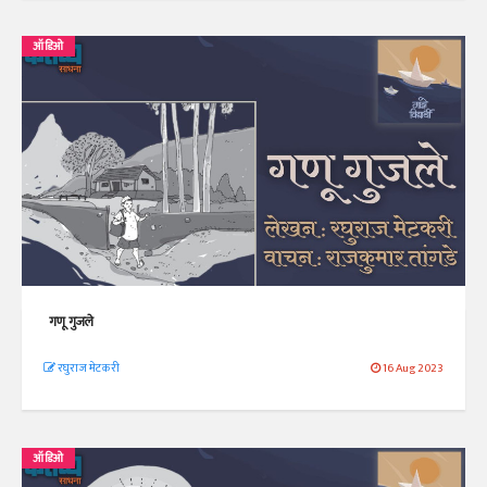
ऑडिओ
गणू गुजले
रघुराज मेटकरी
16 Aug 2023
ऑडिओ