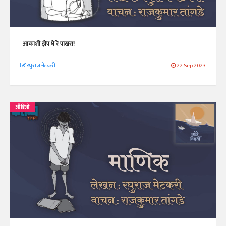
आकाशी झेप घे रे पाखरा!
रघुराज मेटकरी
22 Sep 2023
ऑडिओ