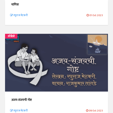
माणिक
रघुराज मेटकरी
01 Oct 2023
ऑडिओ
अजय-संजयची गोष्ट
रघुराज मेटकरी
09 Oct 2023