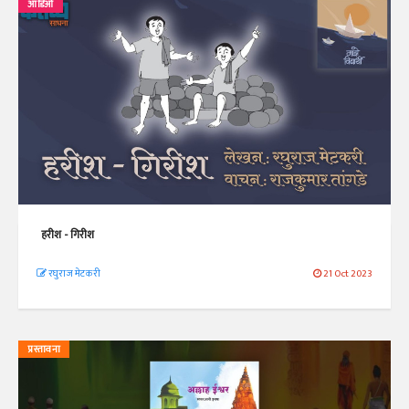
ऑडिओ
हरीश - गिरीश
रघुराज मेटकरी
21 Oct 2023
प्रस्तावना