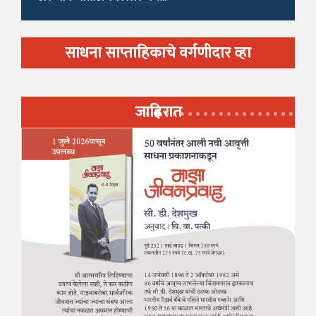
साधना साप्ताहिकाचे वर्गणीदार व्हा
जाहिरात