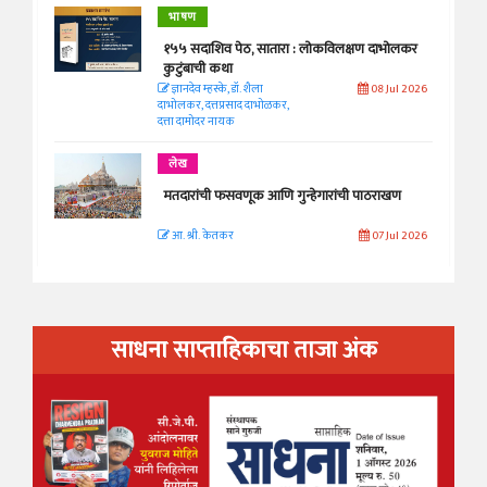
भाषण
१५५ सदाशिव पेठ, सातारा : लोकविलक्षण दाभोलकर
कुटुंबाची कथा
ज्ञानदेव म्हस्के, डॉ. शैला
08 Jul 2026
दाभोलकर, दत्तप्रसाद दाभोळकर,
दत्ता दामोदर नायक
लेख
मतदारांची फसवणूक आणि गुन्हेगारांची पाठराखण
आ. श्री. केतकर
07 Jul 2026
साधना साप्ताहिकाचा ताजा अंक