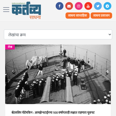
साधना साप्ताहिक
साधना प्रकाशन
लेख
बॅटलशिप पोटेमकिन : आयझेन्स्टाईनचा 100 वर्षानंतरही लक्षात राहणारा मूकपट