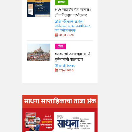
भाषण
 सातारा :
१५५ सदाशिव पेठ, सातारा :
भोलकर
लोकविलक्षण दाभोलकर
कुटुंबाची कथा
. शैला
ज्ञानदेव म्हस्के, डॉ. शैला
द दाभोळकर,
दाभोलकर, दत्तप्रसाद दाभोळकर,
दत्ता दामोदर नायक
08 Jul 2026
लेख
णूक आणि
मतदारांची फसवणूक आणि
राखण
गुन्हेगारांची पाठराखण
आ. श्री. केतकर
07 Jul 2026
साधना साप्ताहिकाचा ताजा अंक
अंक वाचण्या