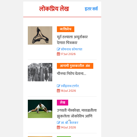
लोकप्रिय लेख
इतर सर्व
व्यक्तिवेध
्ताकार
मूर्त दृश्याला अमूर्ताकार
देणारा चित्रकार
त
सोमनाथ कोमरपंत
17 Jul 2026
तील अंश
आगामी पुस्तकातील अंश
ा...
चीनचा निरोप घेताना...
रवींद्रनाथ टागोर.
16 Jul 2026
लेख
ा, मावळतीला
उगवती नोस्कोव्हा, मावळतीला
विच आणि
झुकलेला जोकोविच आणि
दरम्यान विम्बल्डन
आ. श्री. केतकर
14 Jul 2026