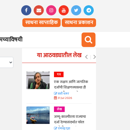
साधना साप्ताहिक
साधना प्रकाशन
च्याविषयी
या आठवड्यातील लेख
पत्र
न्मान जपणारी
एक सक्षम आणि जागतिक
्पिस
दर्जाची शिक्षणव्यवस्था ही
काळाची गरज आहे
आणि मान्यवर
शशी थरूर
31 Jul 2026
लेख
ा, मावळतीला
जम्मू-काश्मीरला राज्याचा
विच आणि
दर्जा देण्यासंदर्भात फोल
ठरलेली आश्वासनं
रामचंद्र गुहा