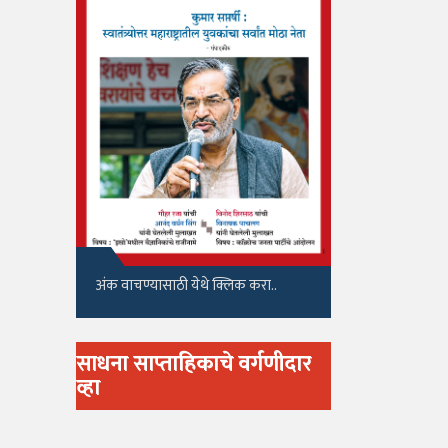
अंक वाचण्यासाठी येथे क्लिक करा..
साधना साप्ताहिकाचे वर्गणीदार
व्हा